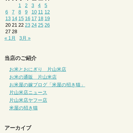
1
2
3
4
5
6
7
8
9
10
11
12
13
14
15
16
17
18
19
20
21
22
23
24
25
26
27
28
« 1月
3月 »
当店のご紹介
お米とおにぎり 片山米店
お米の通販 片山米店
お米屋の嫁ブログ「米屋の招き猫」
片山米店ニュース
片山米店ヤフー店
米屋の招き猫
アーカイブ