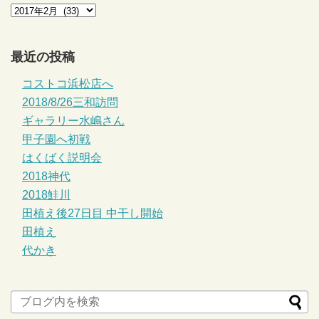
最近の投稿
コストコ浜松店へ
2018/8/26三和訪問
ギャラリー水嶋さん
甲子園へ初戦
はくばく説明会
2018神代
2018鮭川
田植え後27日目 中干し開始
田植え
代かき