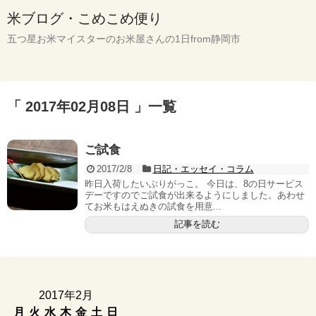
米ブログ・こめこめ便り
五つ星お米マイスターのお米屋さんの1日from静岡市
「 2017年02月08日 」一覧
ご試食
2017/2/8
日記・エッセイ・コラム
昨日入荷したいぶりがっこ。 今日は、8の日サービス
デーですのでご試食が出来るようにしました。あわせ
てお米もはえぬきの試食を用意...
記事を読む
2017年2月
月
火
水
木
金
土
日