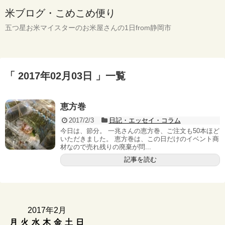
米ブログ・こめこめ便り
五つ星お米マイスターのお米屋さんの1日from静岡市
「 2017年02月03日 」一覧
恵方巻
2017/2/3
日記・エッセイ・コラム
今日は、節分。 一兆さんの恵方巻、ご注文も50本ほど
いただきました。 恵方巻は、この日だけのイベント商
材なので売れ残りの廃棄が問...
記事を読む
2017年2月
月
火
水
木
金
土
日