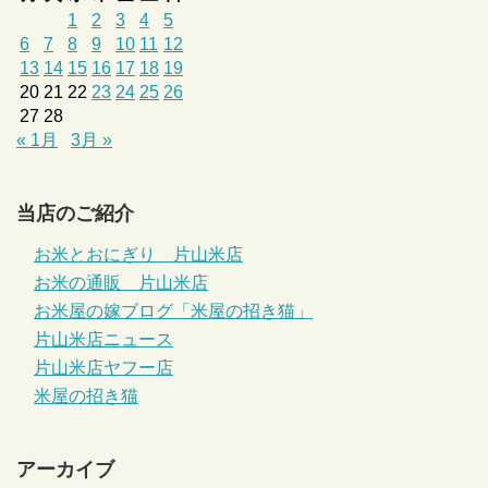
1
2
3
4
5
6
7
8
9
10
11
12
13
14
15
16
17
18
19
20
21
22
23
24
25
26
27
28
« 1月
3月 »
当店のご紹介
お米とおにぎり 片山米店
お米の通販 片山米店
お米屋の嫁ブログ「米屋の招き猫」
片山米店ニュース
片山米店ヤフー店
米屋の招き猫
アーカイブ