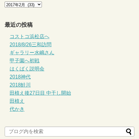
最近の投稿
コストコ浜松店へ
2018/8/26三和訪問
ギャラリー水嶋さん
甲子園へ初戦
はくばく説明会
2018神代
2018鮭川
田植え後27日目 中干し開始
田植え
代かき