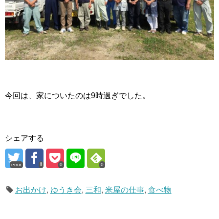
今回は、家についたのは9時過ぎでした。
シェアする
error
0
0
お出かけ
,
ゆうき会
,
三和
,
米屋の仕事
,
食べ物