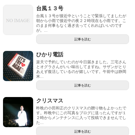
台風１３号
台風１３号が接近中ということで緊張してましたが
朝から小雨で接近中の夜２２時現在も小雨です。こ
のまま何事もなく過ぎ去ってくれればいいのです
が。...
記事を読む
ひかり電話
楽天で予約していたのが今日届きました。三宅さん
とオグラさんがいい味出してますね。サザンがとり
あえず復活しているのが嬉しいです。午前中は静岡
米...
記事を読む
クリスマス
昨晩の小田和正のクリスマスの贈り物もよかったで
す。昨晩中にこの写真をブログに送ったんですが１
２時からメンテナンスに入って投稿できませんでし
た...
記事を読む