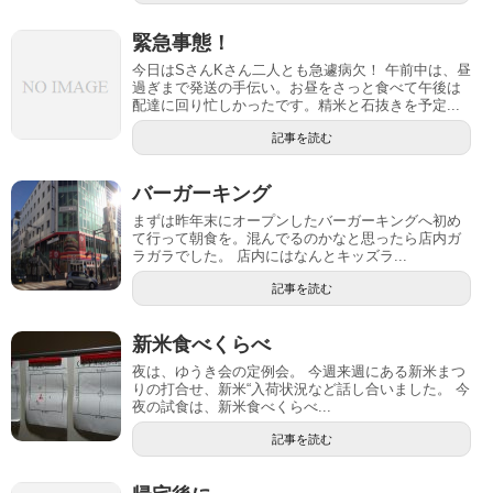
緊急事態！
今日はSさんKさん二人とも急遽病欠！ 午前中は、昼
過ぎまで発送の手伝い。お昼をさっと食べて午後は
配達に回り忙しかったです。精米と石抜きを予定...
記事を読む
バーガーキング
まずは昨年末にオープンしたバーガーキングへ初め
て行って朝食を。混んでるのかなと思ったら店内ガ
ラガラでした。 店内にはなんとキッズラ...
記事を読む
新米食べくらべ
夜は、ゆうき会の定例会。 今週来週にある新米まつ
りの打合せ、新米“入荷状況など話し合いました。 今
夜の試食は、新米食べくらべ...
記事を読む