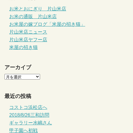
お米とおにぎり 片山米店
お米の通販 片山米店
お米屋の嫁ブログ「米屋の招き猫」
片山米店ニュース
片山米店ヤフー店
米屋の招き猫
アーカイブ
最近の投稿
コストコ浜松店へ
2018/8/26三和訪問
ギャラリー水嶋さん
甲子園へ初戦