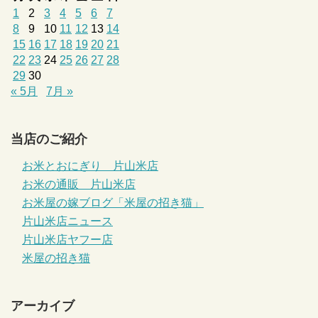
1
2
3
4
5
6
7
8
9
10
11
12
13
14
15
16
17
18
19
20
21
22
23
24
25
26
27
28
29
30
« 5月
7月 »
当店のご紹介
お米とおにぎり 片山米店
お米の通販 片山米店
お米屋の嫁ブログ「米屋の招き猫」
片山米店ニュース
片山米店ヤフー店
米屋の招き猫
アーカイブ