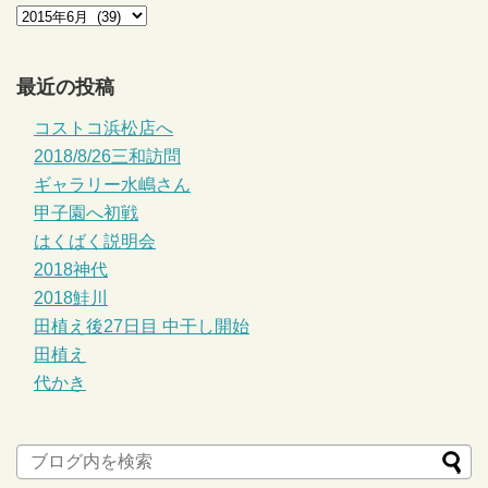
最近の投稿
コストコ浜松店へ
2018/8/26三和訪問
ギャラリー水嶋さん
甲子園へ初戦
はくばく説明会
2018神代
2018鮭川
田植え後27日目 中干し開始
田植え
代かき