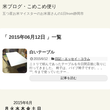
米ブログ・こめこめ便り
五つ星お米マイスターのお米屋さんの1日from静岡市
「 2015年06月12日 」一覧
白いテーブル
2015/6/12
日記・エッセイ・コラム
ニトリで頼んであったテーブルを今日閉店後に取りに
行ってきました。 椅子は、バイブ椅子ですが。。。
^^; 今まで使っていたテー...
記事を読む
2015年6月
月
火
水
木
金
土
日