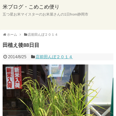
米ブログ・こめこめ便り
五つ星お米マイスターのお米屋さんの1日from静岡市
ホーム
店前田んぼ２０１４
田植え後88日目
2014/8/25
店前田んぼ２０１４