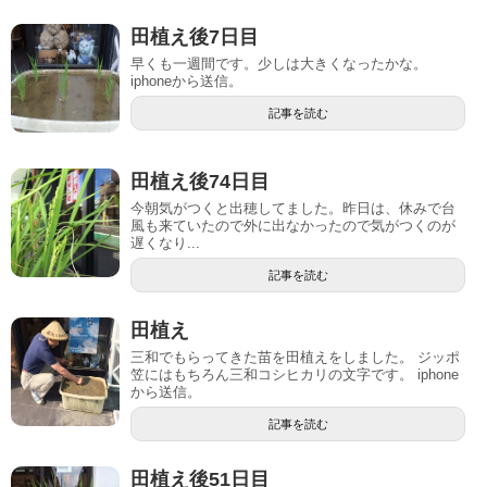
田植え後7日目
早くも一週間です。少しは大きくなったかな。
iphoneから送信。
記事を読む
田植え後74日目
今朝気がつくと出穂してました。昨日は、休みで台
風も来ていたので外に出なかったので気がつくのが
遅くなり...
記事を読む
田植え
三和でもらってきた苗を田植えをしました。 ジッポ
笠にはもちろん三和コシヒカリの文字です。 iphone
から送信。
記事を読む
田植え後51日目