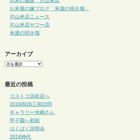
お米の通販 片山米店
お米屋の嫁ブログ「米屋の招き猫」
片山米店ニュース
片山米店ヤフー店
米屋の招き猫
アーカイブ
最近の投稿
コストコ浜松店へ
2018/8/26三和訪問
ギャラリー水嶋さん
甲子園へ初戦
はくばく説明会
2018神代