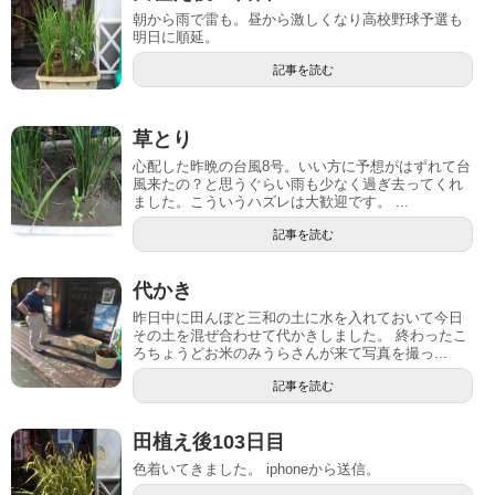
朝から雨で雷も。昼から激しくなり高校野球予選も
明日に順延。
記事を読む
草とり
心配した昨晩の台風8号。いい方に予想がはずれて台
風来たの？と思うぐらい雨も少なく過ぎ去ってくれ
ました。こういうハズレは大歓迎です。 ...
記事を読む
代かき
昨日中に田んぼと三和の土に水を入れておいて今日
その土を混ぜ合わせて代かきしました。 終わったこ
ろちょうどお米のみうらさんが来て写真を撮っ...
記事を読む
田植え後103日目
色着いてきました。 iphoneから送信。