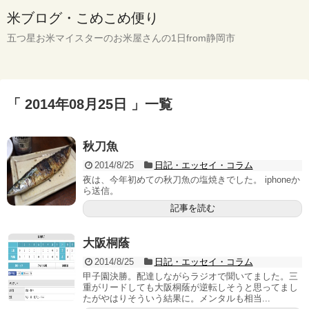
米ブログ・こめこめ便り
五つ星お米マイスターのお米屋さんの1日from静岡市
「 2014年08月25日 」一覧
秋刀魚
2014/8/25
日記・エッセイ・コラム
夜は、今年初めての秋刀魚の塩焼きでした。 iphoneか
ら送信。
記事を読む
大阪桐蔭
2014/8/25
日記・エッセイ・コラム
甲子園決勝。配達しながらラジオで聞いてました。三
重がリードしても大阪桐蔭が逆転しそうと思ってまし
たがやはりそういう結果に。メンタルも相当...