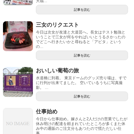
大福...
記事を読む
三女のリクエスト
今日は次女が友達と大道芸へ。長女はテスト勉強と
いうことで三女が何をやればいいとうるさかったの
でどこへ行きたいかと尋ねると「アピタ」という
の...
記事を読む
おいしい葡萄の旅
水道橋に到着。 東京ドームのグッズ売り場は、すで
に行列が出来てました。 空いているうちに写真撮
影。 ...
記事を読む
仕事始め
今日から仕事始め。嫁さんと2人だけの営業でしたが
休み明けの配達を頼まれていたところが多くまた休
み中の通販のご注文分もあつたので慌ただしい仕
事...