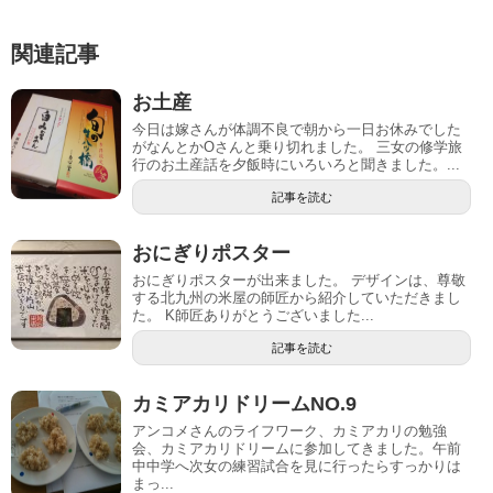
関連記事
お土産
今日は嫁さんが体調不良で朝から一日お休みでした
がなんとかOさんと乗り切れました。 三女の修学旅
行のお土産話を夕飯時にいろいろと聞きました。...
記事を読む
おにぎりポスター
おにぎりポスターが出来ました。 デザインは、尊敬
する北九州の米屋の師匠から紹介していただきまし
た。 K師匠ありがとうございました...
記事を読む
カミアカリドリームNO.9
アンコメさんのライフワーク、カミアカリの勉強
会、カミアカリドリームに参加してきました。午前
中中学へ次女の練習試合を見に行ったらすっかりは
まっ...