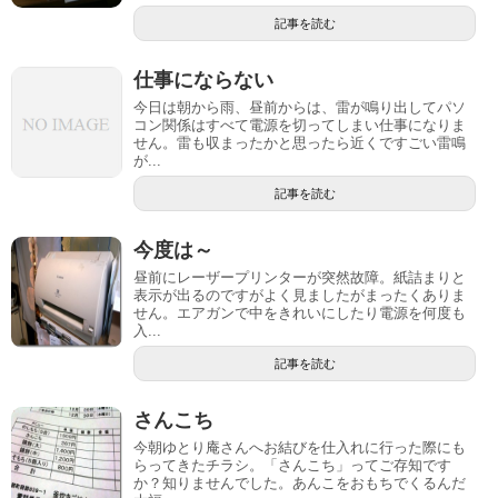
記事を読む
仕事にならない
今日は朝から雨、昼前からは、雷が鳴り出してパソ
コン関係はすべて電源を切ってしまい仕事になりま
せん。雷も収まったかと思ったら近くですごい雷鳴
が...
記事を読む
今度は～
昼前にレーザープリンターが突然故障。紙詰まりと
表示が出るのですがよく見ましたがまったくありま
せん。エアガンで中をきれいにしたり電源を何度も
入...
記事を読む
さんこち
今朝ゆとり庵さんへお結びを仕入れに行った際にも
らってきたチラシ。「さんこち」ってご存知です
か？知りませんでした。あんこをおもちでくるんだ