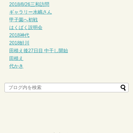
2018/8/26三和訪問
ギャラリー水嶋さん
甲子園へ初戦
はくばく説明会
2018神代
2018鮭川
田植え後27日目 中干し開始
田植え
代かき