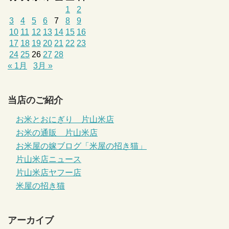
1
2
3
4
5
6
7
8
9
10
11
12
13
14
15
16
17
18
19
20
21
22
23
24
25
26
27
28
« 1月
3月 »
当店のご紹介
お米とおにぎり 片山米店
お米の通販 片山米店
お米屋の嫁ブログ「米屋の招き猫」
片山米店ニュース
片山米店ヤフー店
米屋の招き猫
アーカイブ