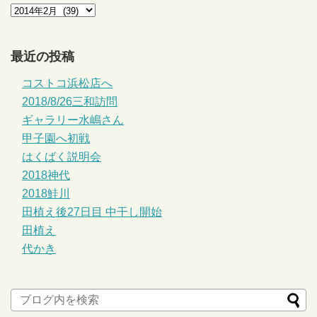
最近の投稿
コストコ浜松店へ
2018/8/26三和訪問
ギャラリー水嶋さん
甲子園へ初戦
はくばく説明会
2018神代
2018鮭川
田植え後27日目 中干し開始
田植え
代かき