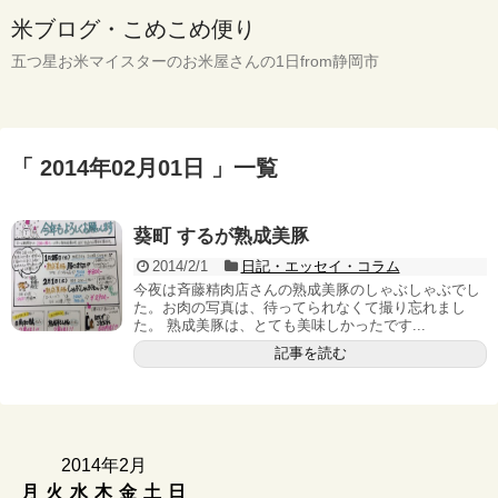
米ブログ・こめこめ便り
五つ星お米マイスターのお米屋さんの1日from静岡市
「 2014年02月01日 」一覧
葵町 するが熟成美豚
2014/2/1
日記・エッセイ・コラム
今夜は斉藤精肉店さんの熟成美豚のしゃぶしゃぶでし
た。お肉の写真は、待ってられなくて撮り忘れまし
た。 熟成美豚は、とても美味しかったです...
記事を読む
2014年2月
月
火
水
木
金
土
日