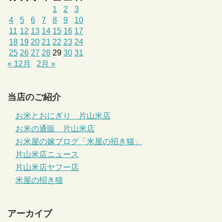
1
2
3
4
5
6
7
8
9
10
11
12
13
14
15
16
17
18
19
20
21
22
23
24
25
26
27
28
29
30
31
« 12月
2月 »
当店のご紹介
お米とおにぎり 片山米店
お米の通販 片山米店
お米屋の嫁ブログ「米屋の招き猫」
片山米店ニュース
片山米店ヤフー店
米屋の招き猫
アーカイブ