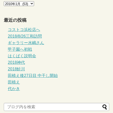
最近の投稿
コストコ浜松店へ
2018/8/26三和訪問
ギャラリー水嶋さん
甲子園へ初戦
はくばく説明会
2018神代
2018鮭川
田植え後27日目 中干し開始
田植え
代かき