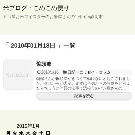
米ブログ・こめこめ便り
五つ星お米マイスターのお米屋さんの1日from静岡市
「 2010年01月18日 」一覧
偏頭痛
2010/1/18
日記・エッセイ・コラム
朝嫁さんが偏頭痛がきつくて動けないと起こされまし
た。それからが大変。まずは子供たちの朝食をと考え
たらちょうど昨日の法事で浜松市のパン屋さんの...
記事を読む
2010年1月
月
火
水
木
金
土
日