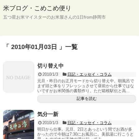
米ブログ・こめこめ便り
五つ星お米マイスターのお米屋さんの1日from静岡市
「 2010年01月03日 」一覧
切り替え中
2010/1/3
日記・エッセイ・コラム
元旦・昨日のお正月モードから切り替え中。朝風呂で
まず頭と体をリフレッシュさせて昼前から仕事ではな
いですがお米関係の書類作り。ただ箱根駅伝と高...
記事を読む
気分一新
2010/1/3
日記・エッセイ・コラム
明日から仕事。元旦、2日とあっという間でお酒が多
かったので今朝は7:30にお風呂に。美肌湯に行こうと