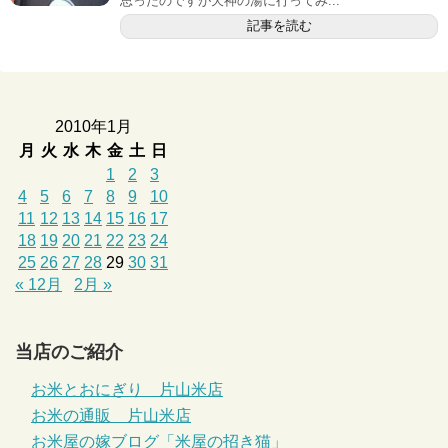
思ったのですが天神の湯に行ってみ...
記事を読む
2010年1月
月
火
水
木
金
土
日
1
2
3
4
5
6
7
8
9
10
11
12
13
14
15
16
17
18
19
20
21
22
23
24
25
26
27
28
29
30
31
« 12月
2月 »
当店のご紹介
お米とおにぎり 片山米店
お米の通販 片山米店
お米屋の嫁ブログ「米屋の招き猫」