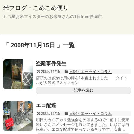
米ブログ・こめこめ便り
五つ星お米マイスターのお米屋さんの1日from静岡市
「 2008年11月15日 」一覧
盗難事件発生
2008/11/15
日記・エッセイ・コラム
店頭のはざかけ用の棒を1本盗まれました タイト
ルが大袈裟でスイマセン
記事を読む
エコ配達
2008/11/15
日記・エッセイ・コラム
明日のカミアカリ勉強会を欠席するので午前中に安東
米店さんにメッセージを置いてきました。店頭には自
転車が。エコな配達で使っているそうです。安東...