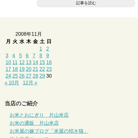
記事を読む
2008年11月
月
火
水
木
金
土
日
1
2
3
4
5
6
7
8
9
10
11
12
13
14
15
16
17
18
19
20
21
22
23
24
25
26
27
28
29
30
« 10月
12月 »
当店のご紹介
お米とおにぎり 片山米店
お米の通販 片山米店
お米屋の嫁ブログ「米屋の招き猫」