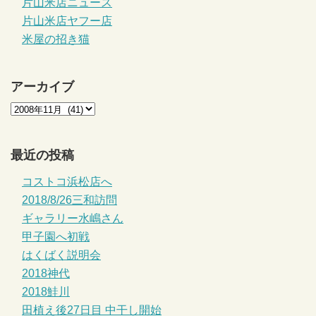
片山米店ニュース
片山米店ヤフー店
米屋の招き猫
アーカイブ
最近の投稿
コストコ浜松店へ
2018/8/26三和訪問
ギャラリー水嶋さん
甲子園へ初戦
はくばく説明会
2018神代
2018鮭川
田植え後27日目 中干し開始