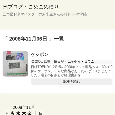
米ブログ・こめこめ便り
五つ星お米マイスターのお米屋さんの1日from静岡市
「 2008年11月06日 」一覧
ケシポン
2008/11/6
日記・エッセイ・コラム
日経TRENDY12月号の2008年ヒット商品ベスト30の10
位のケシポン。こんな商品があったのは知りませんで
した。過去の伝票とか経理書類を...
記事を読む
2008年11月
月
火
水
木
金
土
日