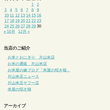
1
2
3
4
5
6
7
8
9
10
11
12
13
14
15
16
17
18
19
20
21
22
23
24
25
26
27
28
29
30
« 10月
12月 »
当店のご紹介
お米とおにぎり 片山米店
お米の通販 片山米店
お米屋の嫁ブログ「米屋の招き猫」
片山米店ニュース
片山米店ヤフー店
米屋の招き猫
アーカイブ