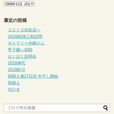
最近の投稿
コストコ浜松店へ
2018/8/26三和訪問
ギャラリー水嶋さん
甲子園へ初戦
はくばく説明会
2018神代
2018鮭川
田植え後27日目 中干し開始
田植え
代かき