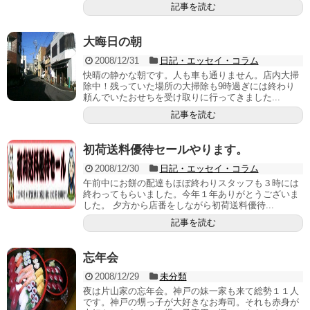
記事を読む
大晦日の朝
2008/12/31
日記・エッセイ・コラム
快晴の静かな朝です。人も車も通りません。店内大掃
除中！残っていた場所の大掃除も9時過ぎには終わり
頼んでいたおせちを受け取りに行ってきました...
記事を読む
初荷送料優待セールやります。
2008/12/30
日記・エッセイ・コラム
午前中にお餅の配達もほぼ終わりスタッフも３時には
終わってもらいました。今年１年ありがとうございま
した。 夕方から店番をしながら初荷送料優待...
記事を読む
忘年会
2008/12/29
未分類
夜は片山家の忘年会。神戸の妹一家も来て総勢１１人
です。神戸の甥っ子が大好きなお寿司。それも赤身が