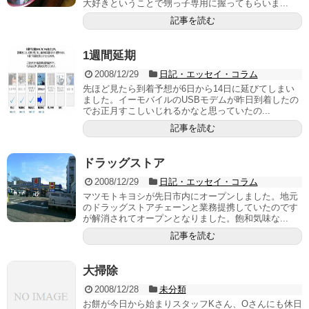
大好きということで甥っ子専用に握ってもらいま...
記事を読む
1週間延期
2008/12/29
日記・エッセイ・コラム
先ほど見たら到着予想が6日から14日に延びてしまい
ました。イーモバイルのUSBモデムが昨日到着したの
でお正月すこしいじれるかなと思っていたの...
記事を読む
ドラッグストア
2008/12/29
日記・エッセイ・コラム
マツモトキヨシが先日市内にオープンしました。地元
のドラッグストアチェーンと業務提携していたのです
が解消されてオープンとなりました。飽和気味な...
記事を読む
大掃除
2008/12/28
未分類
お餅が今日から始まりスタッフKさん、Oさんにも休日