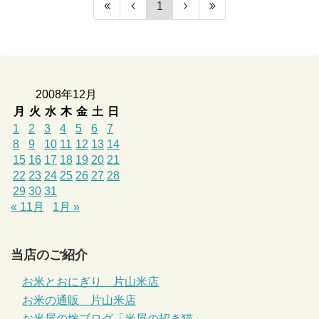
1
2008年12月
月
火
水
木
金
土
日
1
2
3
4
5
6
7
8
9
10
11
12
13
14
15
16
17
18
19
20
21
22
23
24
25
26
27
28
29
30
31
« 11月
1月 »
当店のご紹介
お米とおにぎり 片山米店
お米の通販 片山米店
お米屋の嫁ブログ「米屋の招き猫」