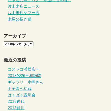
片山米店ニュース
片山米店ヤフー店
米屋の招き猫
アーカイブ
最近の投稿
コストコ浜松店へ
2018/8/26三和訪問
ギャラリー水嶋さん
甲子園へ初戦
はくばく説明会
2018神代
2018鮭川