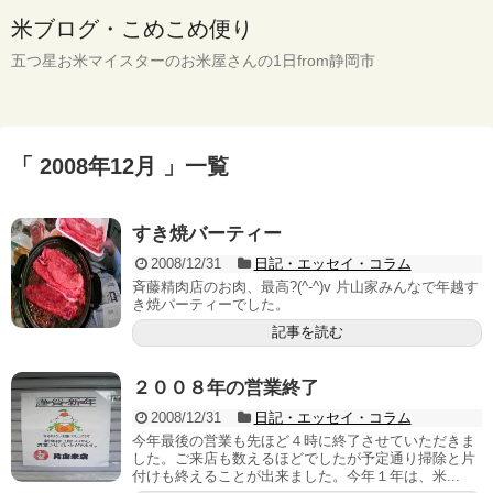
米ブログ・こめこめ便り
五つ星お米マイスターのお米屋さんの1日from静岡市
「 2008年12月 」一覧
すき焼バーティー
2008/12/31
日記・エッセイ・コラム
斉藤精肉店のお肉、最高?(^-^)v 片山家みんなで年越す
き焼パーティーでした。
記事を読む
２００８年の営業終了
2008/12/31
日記・エッセイ・コラム
今年最後の営業も先ほど４時に終了させていただきま
した。ご来店も数えるほどでしたが予定通り掃除と片
付けも終えることが出来ました。今年１年は、米...