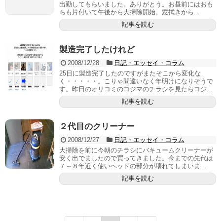
出勤してもらいました。ありがとう。お昼前にはおも
ちも片付いて午後から大掃除開始。窓拭きから...
記事を読む
製造完了したけれど
2008/12/28
日記・エッセイ・コラム
25日に製造完了したのですがまたそこから変化な
く・・・・・。こりゃ間違いなく年明けになりそうで
す。昨日のオリコミのコジマのチラシを見たらコジ...
記事を読む
２代目のクリーナー
2008/12/27
日記・エッセイ・コラム
大掃除を前に今朝のチラシにバキュームクリーナーが
安く出でましたので買ってきました。今までの先代は
７～８年近く使いヘッドの部分が壊れてしまいま...
記事を読む