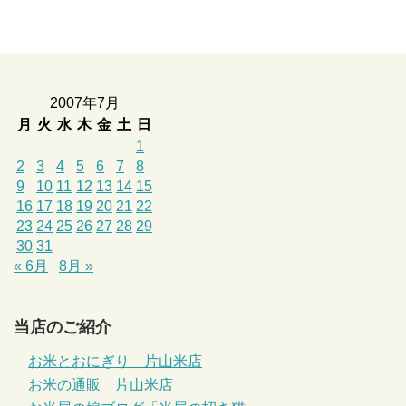
2007年7月
月
火
水
木
金
土
日
1
2
3
4
5
6
7
8
9
10
11
12
13
14
15
16
17
18
19
20
21
22
23
24
25
26
27
28
29
30
31
« 6月
8月 »
当店のご紹介
お米とおにぎり 片山米店
お米の通販 片山米店