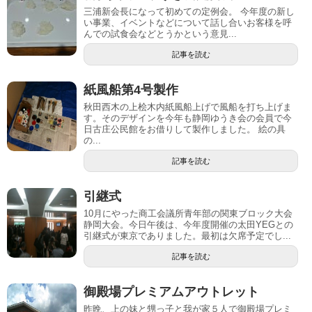
三浦新会長になって初めての定例会。 今年度の新し
い事業、イベントなどについて話し合いお客様を呼
んでの試食会などとうかという意見...
記事を読む
紙風船第4号製作
秋田西木の上桧木内紙風船上げで風船を打ち上げま
す。そのデザインを今年も静岡ゆうき会の会員で今
日古庄公民館をお借りして製作しました。 絵の具
の...
記事を読む
引継式
10月にやった商工会議所青年部の関東ブロック大会
静岡大会。今日午後は、今年度開催の太田YEGとの
引継式が東京でありました。最初は欠席予定でし...
記事を読む
御殿場プレミアムアウトレット
昨晩、上の妹と甥っ子と我が家５人で御殿場プレミ