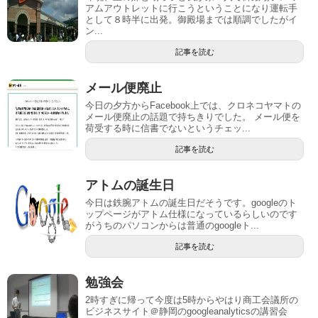
アムアウトレットに行こうということになり運転手
として８時半に出発。御殿場までは順調でしたがイ
ン...
記事を読む
メール便廃止
今日の夕方からFacebook上では、クロネコヤマトの
メール便廃止の話題で持ちきりでした。 メール便を
荷受する時に信書でないというチェッ...
記事を読む
アトムの誕生日
今日は鉄腕アトムの誕生日だそうです。googleのト
ップページがアトム仕様になっているらしいのです
がうちのパソコンからは普通のgoogleト...
記事を読む
勉強会
2時すぎに帰って今度は5時からやはり商工会議所の
ビジネスサイト＠静岡のgoogleanalyticsの講習会