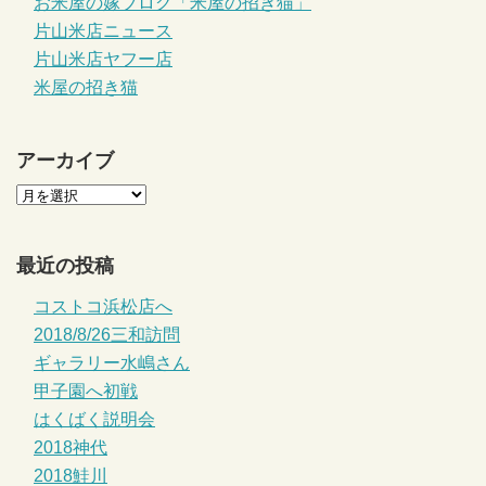
お米屋の嫁ブログ「米屋の招き猫」
片山米店ニュース
片山米店ヤフー店
米屋の招き猫
アーカイブ
最近の投稿
コストコ浜松店へ
2018/8/26三和訪問
ギャラリー水嶋さん
甲子園へ初戦
はくばく説明会
2018神代
2018鮭川