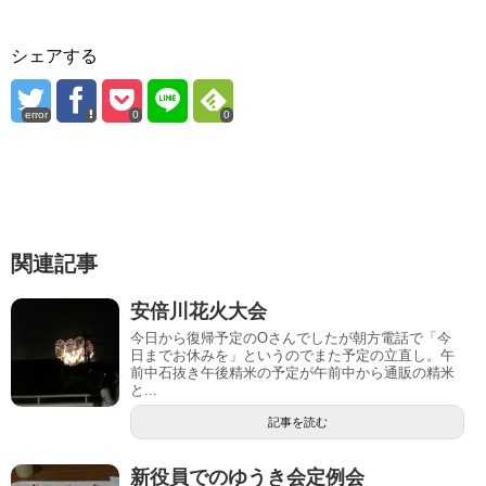
シェアする
error
0
0
関連記事
安倍川花火大会
今日から復帰予定のOさんでしたが朝方電話で「今
日までお休みを」というのでまた予定の立直し。午
前中石抜き午後精米の予定が午前中から通販の精米
と...
記事を読む
新役員でのゆうき会定例会