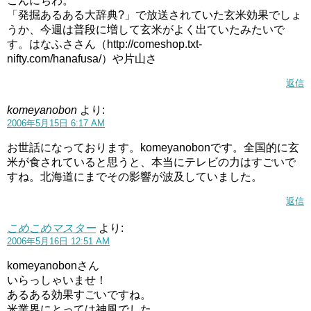
こんにちわ。
「発掘あるある大辞典?」で放送されていた玄米効果でしょ
うか、今週は普段に増して玄米がよく出ていたみたいで
す。はなふささん（http://comeshop.txt-
nifty.com/hanafusa/）や片山さ
返信
komeyanobon
より:
2006年5月15日 6:17 AM
お世話になっております。komeyanobonです。全国的に玄
米が食されていると思うと、本当にテレビの力はすごいで
すね。北海道にまでその影響が波及していました。
返信
こめこめマスター
より:
2006年5月16日 12:51 AM
komeyanobonさん
いらっしゃいませ！
あるある効果すごいですね。
米業界にとっては神風でした。