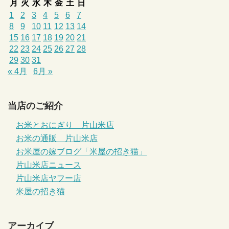
月
火
水
木
金
土
日
1
2
3
4
5
6
7
8
9
10
11
12
13
14
15
16
17
18
19
20
21
22
23
24
25
26
27
28
29
30
31
« 4月
6月 »
当店のご紹介
お米とおにぎり 片山米店
お米の通販 片山米店
お米屋の嫁ブログ「米屋の招き猫」
片山米店ニュース
片山米店ヤフー店
米屋の招き猫
アーカイブ