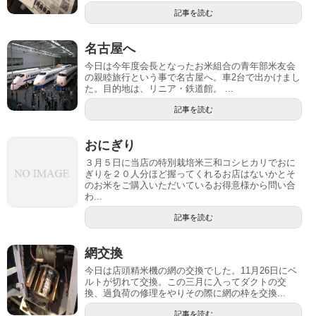
記事を読む
名古屋へ
今日は今年度会長となったお米組合の青年部米友会
の親睦旅行という事で名古屋へ。車2台で出かけまし
た。目的地は、リニア・鉄道館。 ...
記事を読む
おにぎり
３月５日に当店の特別栽培米三和コシヒカリでおに
ぎりを２０人分ほど握ってくれるお店はないかとそ
のお米をご購入いただいているお得意様から問い合
わ...
記事を読む
網交換
今日は店頭精米機の網の交換でした。11月26日にベ
ルトが切れて交換。この三月に入ってダクトの交
換、過負荷の修理をやりその際に網の枠を交換...
記事を読む