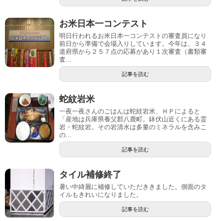
お米日本一コンテスト
明日行われるお米日本一コンテストの審査員になり
前日から準備で会場入りしています。今年は、３４
道府県から２５７点の応募があり１次審査（書類審
査...
記事を読む
蛇紋岩米
一夜一夜さんのごはんは蛇紋岩米、ＨＰによると
「産地は兵庫県養父郡八鹿町。鉢伏山近くにある霊
岩・蛇紋岩。その岩清水は多量のミネラルを含みこ
の...
記事を読む
タイル補修終了
暑い中綺麗に補修していただききました。側面のタ
イルもきれいになりました。
記事を読む