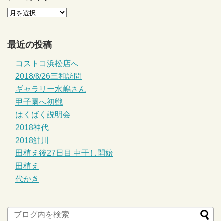
最近の投稿
コストコ浜松店へ
2018/8/26三和訪問
ギャラリー水嶋さん
甲子園へ初戦
はくばく説明会
2018神代
2018鮭川
田植え後27日目 中干し開始
田植え
代かき