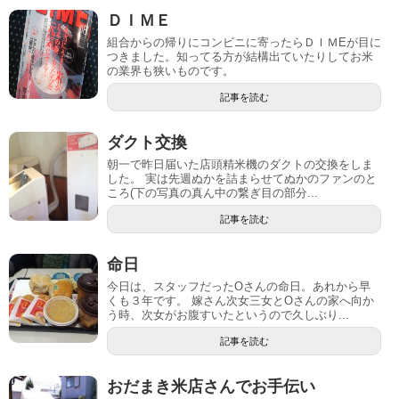
ＤＩＭＥ
組合からの帰りにコンビニに寄ったらＤＩＭEが目に
つきました。知ってる方が結構出ていたりしてお米
の業界も狭いものです。
記事を読む
ダクト交換
朝一で昨日届いた店頭精米機のダクトの交換をしま
した。 実は先週ぬかを詰まらせてぬかのファンのと
ころ(下の写真の真ん中の繋ぎ目の部分...
記事を読む
命日
今日は、スタッフだったOさんの命日。あれから早
くも３年です。 嫁さん次女三女とOさんの家へ向か
う時、次女がお腹すいたというので久しぶり...
記事を読む
おだまき米店さんでお手伝い