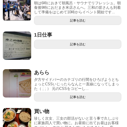
朝は6時におきて朝風呂・サウナでリフレッシュ。朝
食後9時におだまき米店さんへ。三和の皆さんも到着
して準備をはじめて10時からイベント開始です...
記事を読む
1日仕事
記事を読む
あらら
夕方サイドバーのカテゴリの行間をひろげようとち
ょっとCSSいじったらなんと一直線になってしまっ
た（ ; ; ） 元のCSSをコピーし...
記事を読む
買い物
珍しく次女、三女の部活がないと言う事で久しぶり
に家族四人で買い物に。お昼前に出てお昼はお客様