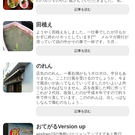
のパルシェのやぶ 福さんでいただきました。 私...
記事を読む
田植え
ようやく田植えをしました。一仕事でしたが汗もか
かずに終わりホッとしています(^^ゞ メルマガ発行が
滞っていて頭の中がその事で一杯です。５月...
記事を読む
のれん
店先ののれん。一番右側がもうボロボロ。半分もあ
りません。ここだけ風を受けるのでしょうか。今ま
で風合いがあってなんていってましたがいよいよ作
りなおさねばなりません。店を改装した時に作って
これが２代目。改装したのが平成８年ですので約５
年で作り直しています。こののれんは、出しっぱな
しなんで傷むのもしょう...
記事を読む
おてがるVersion up
windows10の無料バージョンアップまであと数日。