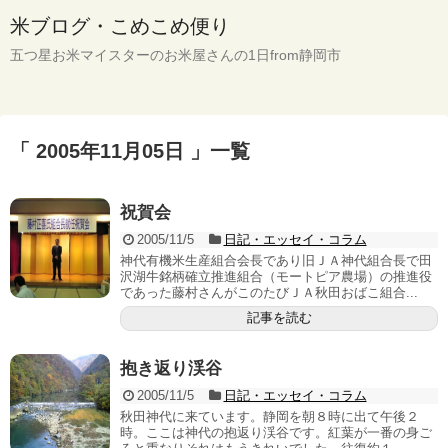
米ブログ・こめこめ便り
五つ星お米マイスターのお米屋さんの1日from静岡市
「 2005年11月05日 」一覧
祝賀会
2005/11/5
日記・エッセイ・コラム
神代有機米生産組合会長であり旧ＪＡ神代組合長で田
沢湖牛銘柄確立推進組合（モートピア農場）の推進役
であった藤村さんがこのたびＪＡ秋田おばこ組合...
記事を読む
抱き返り渓谷
2005/11/5
日記・エッセイ・コラム
秋田神代に来ています。静岡を朝８時に出て午後２
時。ここは神代の抱返り渓谷です。紅葉が一番の身ご