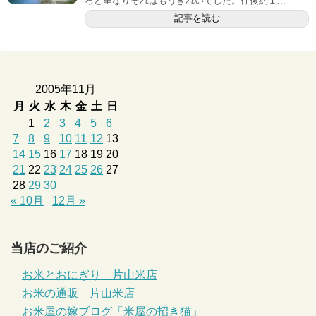
ろと重なりそれはもうきれいでした。往復約１...
記事を読む
2005年11月
月
火
水
木
金
土
日
1
2
3
4
5
6
7
8
9
10
11
12
13
14
15
16
17
18
19
20
21
22
23
24
25
26
27
28
29
30
« 10月
12月 »
当店のご紹介
お米とおにぎり 片山米店
お米の通販 片山米店
お米屋の嫁ブログ「米屋の招き猫」