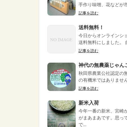
手作り味噌、花などが市
記事を読む
送料無料！
今日からオンラインシ
送料無料にしました。 
記事を読む
神代の無農薬じゃん
秋田県農業公社認定の無
の有機米ではありません
記事を読む
新米入荷
今年一番の新米、宮崎
がまあまあです。思っ
で...