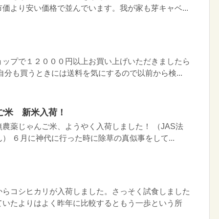
価より安い価格で並んでいます。我が家も芽キャベ...
ョップで１２０００円以上お買い上げいただきましたら
自分も買うときには送料を気にするので以前から検...
ご米 新米入荷！
農薬じゃんご米、ようやく入荷しました！ （JAS法
） ６月に神代に行った時に除草の真似事をして...
からコシヒカリが入荷しました。さっそく試食しました
ていたよりはよく昨年に比較するともう一歩という所