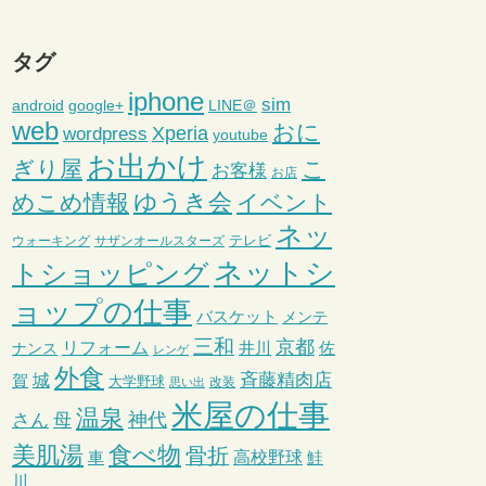
タグ
iphone
sim
android
google+
LINE＠
web
おに
wordpress
Xperia
youtube
お出かけ
ぎり屋
こ
お客様
お店
ゆうき会
めこめ情報
イベント
ネッ
テレビ
ウォーキング
サザンオールスターズ
ネットシ
トショッピング
ョップの仕事
バスケット
メンテ
三和
京都
リフォーム
井川
ナンス
佐
レンゲ
外食
斉藤精肉店
城
賀
大学野球
改装
思い出
米屋の仕事
温泉
さん
母
神代
美肌湯
食べ物
骨折
車
高校野球
鮭
川