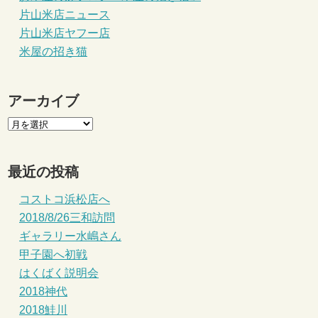
片山米店ニュース
片山米店ヤフー店
米屋の招き猫
アーカイブ
最近の投稿
コストコ浜松店へ
2018/8/26三和訪問
ギャラリー水嶋さん
甲子園へ初戦
はくばく説明会
2018神代
2018鮭川