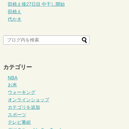
田植え後27日目 中干し開始
田植え
代かき
カテゴリー
NBA
お米
ウォーキング
オンラインショップ
カテゴリを追加
スポーツ
テレビ番組