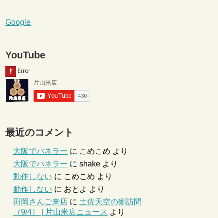
Google
YouTube
最近のコメント
大阪でパネラー
に
こめこめ
より
大阪でパネラー
に
shake
より
動作しない
に
こめこめ
より
動作しない
に
おとよ
より
田岡さんご来店
に
土佐天空の郷訪問
（9/4） | 片山米店ニュース
より