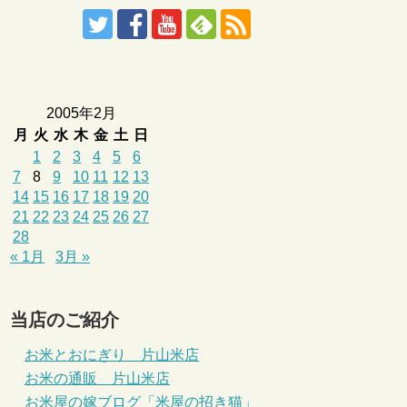
2005年2月
月
火
水
木
金
土
日
1
2
3
4
5
6
7
8
9
10
11
12
13
14
15
16
17
18
19
20
21
22
23
24
25
26
27
28
« 1月
3月 »
当店のご紹介
お米とおにぎり 片山米店
お米の通販 片山米店
お米屋の嫁ブログ「米屋の招き猫」