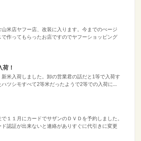
片山米店ヤフー店、改装に入ります。今までのぺージ
スで作ってもらったお店ですのでヤフーショッピング
入荷！
、新米入荷しました。卸の営業君の話だと1等で入荷す
ハツシモすべて2等米だったようで2等での入荷に...
社で１１月にカードでサザンのＤＶＤを予約しました。
ード認証が出来ないと連絡がありすぐに代引きに変更