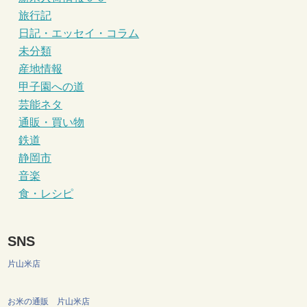
旅行記
日記・エッセイ・コラム
未分類
産地情報
甲子園への道
芸能ネタ
通販・買い物
鉄道
静岡市
音楽
食・レシピ
SNS
片山米店
お米の通販 片山米店