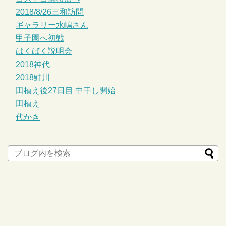
2018/8/26三和訪問
ギャラリー水嶋さん
甲子園へ初戦
はくばく説明会
2018神代
2018鮭川
田植え後27日目 中干し開始
田植え
代かき