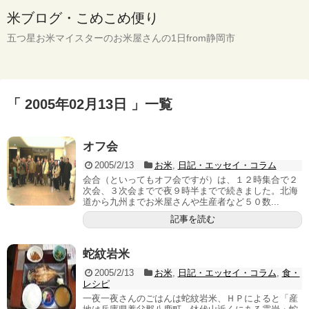
米ブログ・こめこめ便り
五つ星お米マイスターのお米屋さんの1日from静岡市
「 2005年02月13日 」一覧
オフ会
2005/2/13
お米
,
日記・エッセイ・コラム
会合（といってもオフ会ですが）は、１２時集合で２
次会、３次会までで夜９時半までで続きました。北海
道から九州までお米屋さんや生産者など５０数...
記事を読む
蛇紋岩米
2005/2/13
お米
,
日記・エッセイ・コラム
,
食・
レシピ
一夜一夜さんのごはんは蛇紋岩米、ＨＰによると「産