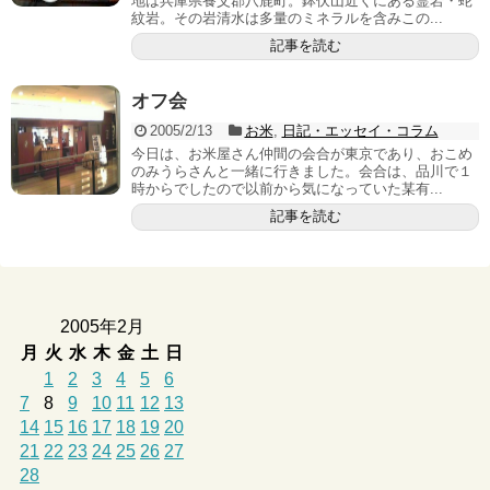
地は兵庫県養父郡八鹿町。鉢伏山近くにある霊岩・蛇
紋岩。その岩清水は多量のミネラルを含みこの...
記事を読む
オフ会
2005/2/13
お米
,
日記・エッセイ・コラム
今日は、お米屋さん仲間の会合が東京であり、おこめ
のみうらさんと一緒に行きました。会合は、品川で１
時からでしたので以前から気になっていた某有...
記事を読む
2005年2月
月
火
水
木
金
土
日
1
2
3
4
5
6
7
8
9
10
11
12
13
14
15
16
17
18
19
20
21
22
23
24
25
26
27
28