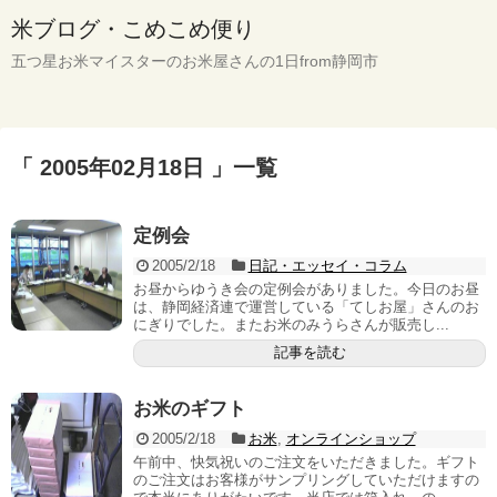
米ブログ・こめこめ便り
五つ星お米マイスターのお米屋さんの1日from静岡市
「 2005年02月18日 」一覧
定例会
2005/2/18
日記・エッセイ・コラム
お昼からゆうき会の定例会がありました。今日のお昼
は、静岡経済連で運営している「てしお屋」さんのお
にぎりでした。またお米のみうらさんが販売し...
記事を読む
お米のギフト
2005/2/18
お米
,
オンラインショップ
午前中、快気祝いのご注文をいただきました。ギフト
のご注文はお客様がサンプリングしていただけますの