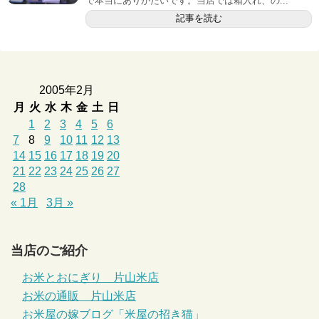
で本当にありがたいです。当店では箱入れ、の...
記事を読む
2005年2月
月
火
水
木
金
土
日
1
2
3
4
5
6
7
8
9
10
11
12
13
14
15
16
17
18
19
20
21
22
23
24
25
26
27
28
« 1月
3月 »
当店のご紹介
お米とおにぎり 片山米店
お米の通販 片山米店
お米屋の嫁ブログ「米屋の招き猫」