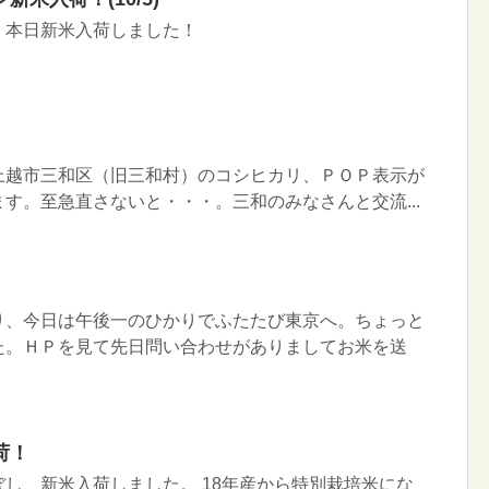
 本日新米入荷しました！
上越市三和区（旧三和村）のコシヒカリ、ＰＯＰ表示が
す。至急直さないと・・・。三和のみなさんと交流...
り、今日は午後一のひかりでふたたび東京へ。ちょっと
た。ＨＰを見て先日問い合わせがありましてお米を送
荷！
し、新米入荷しました。 18年産から特別栽培米にな