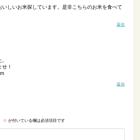
おいしいお米探しています。是非こちらのお米を食べて
返信
た。
ませ！
m
返信
。
※
が付いている欄は必須項目です