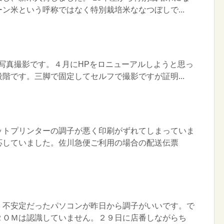
ン米という呼称ではなく特別栽培米ななつぼしで...
写真撮影です。４月にHPをロニューアルしようと思っ
階です。三脚で固定してセルフで撮影ですが証明...
ットプリンターの調子が悪く印刷がずれてしまっていま
応していました。佐川急便ご利用の場合の配送伝票
く不安定だったパソコンが昨日から調子がいいです。で
ＲＯＭは認識していません。２９日に店番しながらち