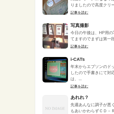
りましたので高度クリー
記事を読む
写真撮影
今日の午後は、HP用の
てますのでまずは第一段
記事を読む
i-CATs
年末からエプソンのド
したので手書きにて対
は、...
記事を読む
あれれ？
先週あんなに調子が悪
もあいかわらずＣＤ－