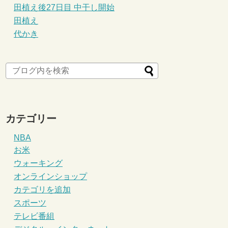
田植え後27日目 中干し開始
田植え
代かき
カテゴリー
NBA
お米
ウォーキング
オンラインショップ
カテゴリを追加
スポーツ
テレビ番組