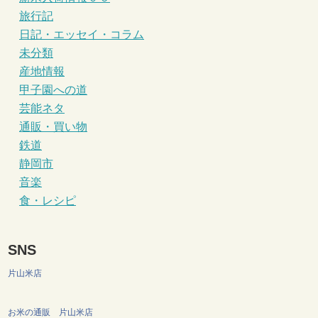
旅行記
日記・エッセイ・コラム
未分類
産地情報
甲子園への道
芸能ネタ
通販・買い物
鉄道
静岡市
音楽
食・レシピ
SNS
片山米店
お米の通販 片山米店