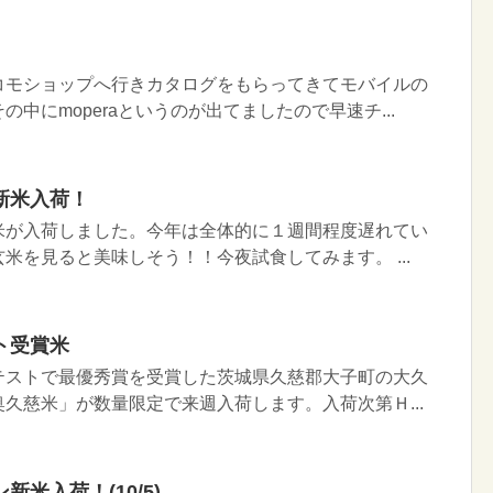
コモショップへ行きカタログをもらってきてモバイルの
中にmoperaというのが出てましたので早速チ...
新米入荷！
米が入荷しました。今年は全体的に１週間程度遅れてい
米を見ると美味しそう！！今夜試食してみます。 ...
ト受賞米
テストで最優秀賞を受賞した茨城県久慈郡大子町の大久
久慈米」が数量限定で来週入荷します。入荷次第Ｈ...
米入荷！(10/5)