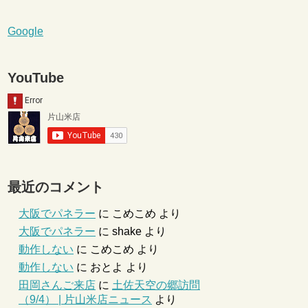
Google
YouTube
最近のコメント
大阪でパネラー
に
こめこめ
より
大阪でパネラー
に
shake
より
動作しない
に
こめこめ
より
動作しない
に
おとよ
より
田岡さんご来店
に
土佐天空の郷訪問
（9/4） | 片山米店ニュース
より