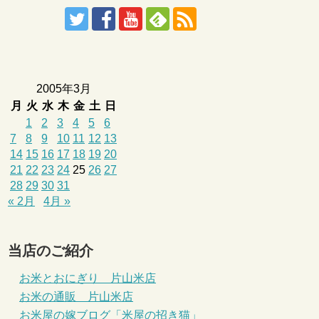
2005年3月
月
火
水
木
金
土
日
1
2
3
4
5
6
7
8
9
10
11
12
13
14
15
16
17
18
19
20
21
22
23
24
25
26
27
28
29
30
31
« 2月
4月 »
当店のご紹介
お米とおにぎり 片山米店
お米の通販 片山米店
お米屋の嫁ブログ「米屋の招き猫」