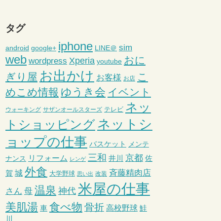
タグ
iphone
sim
android
google+
LINE＠
web
おに
wordpress
Xperia
youtube
お出かけ
ぎり屋
こ
お客様
お店
ゆうき会
めこめ情報
イベント
ネッ
テレビ
ウォーキング
サザンオールスターズ
ネットシ
トショッピング
ョップの仕事
バスケット
メンテ
三和
京都
リフォーム
井川
ナンス
佐
レンゲ
外食
斉藤精肉店
城
賀
大学野球
改装
思い出
米屋の仕事
温泉
さん
母
神代
美肌湯
食べ物
骨折
車
高校野球
鮭
川