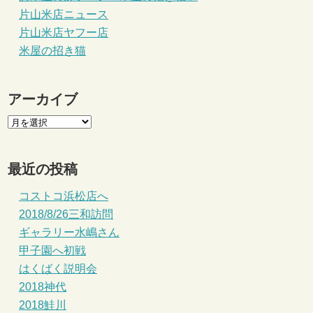
片山米店ニュース
片山米店ヤフー店
米屋の招き猫
アーカイブ
最近の投稿
コストコ浜松店へ
2018/8/26三和訪問
ギャラリー水嶋さん
甲子園へ初戦
はくばく説明会
2018神代
2018鮭川