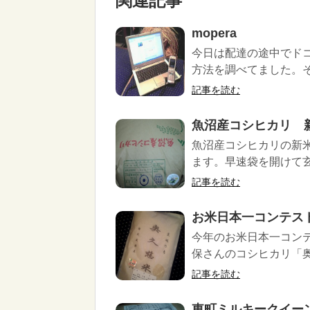
関連記事
mopera
今日は配達の途中でド
方法を調べてました。その
記事を読む
魚沼産コシヒカリ 
魚沼産コシヒカリの新
ます。早速袋を開けて玄
記事を読む
お米日本一コンテス
今年のお米日本一コン
保さんのコシヒカリ「奥
記事を読む
東町ミルキークイーン新