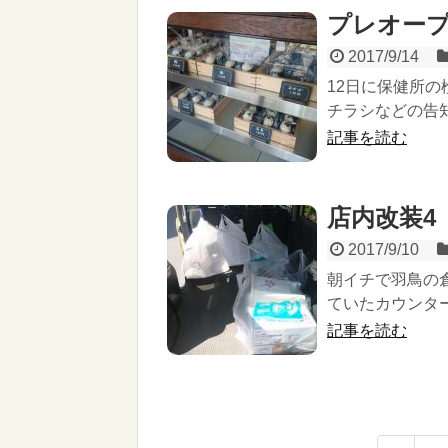
プレオー
2017/9/14
12日に保健所
チラシなどの告知は
記事を読む
店内改装4
2017/9/10
朝イチで羽鳥の
ていたカウンター
記事を読む