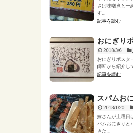
さば味噌煮と一
す...
記事を読む
おにぎり
2018/3/6
おにぎりポスタ
師匠から紹介して
記事を読む
スパムお
2018/1/20
嫁さんが土曜日
パムおにぎりと
きた...