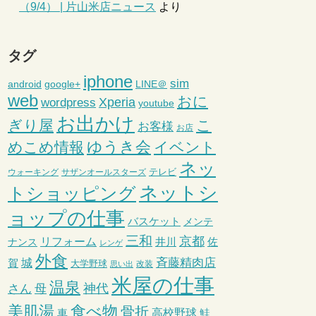
（9/4） | 片山米店ニュース
より
タグ
iphone
sim
android
google+
LINE＠
web
おに
wordpress
Xperia
youtube
お出かけ
ぎり屋
こ
お客様
お店
ゆうき会
めこめ情報
イベント
ネッ
テレビ
ウォーキング
サザンオールスターズ
ネットシ
トショッピング
ョップの仕事
バスケット
メンテ
三和
京都
リフォーム
井川
ナンス
佐
レンゲ
外食
斉藤精肉店
城
賀
大学野球
改装
思い出
米屋の仕事
温泉
さん
母
神代
美肌湯
食べ物
骨折
車
高校野球
鮭