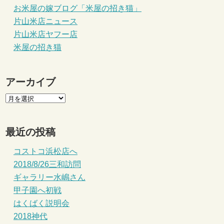
お米屋の嫁ブログ「米屋の招き猫」
片山米店ニュース
片山米店ヤフー店
米屋の招き猫
アーカイブ
最近の投稿
コストコ浜松店へ
2018/8/26三和訪問
ギャラリー水嶋さん
甲子園へ初戦
はくばく説明会
2018神代