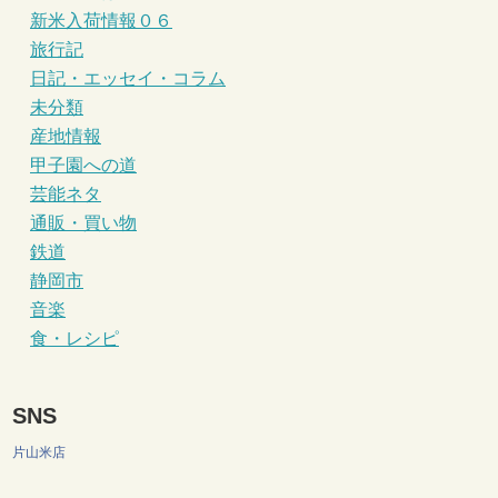
新米入荷情報０６
旅行記
日記・エッセイ・コラム
未分類
産地情報
甲子園への道
芸能ネタ
通販・買い物
鉄道
静岡市
音楽
食・レシピ
SNS
片山米店