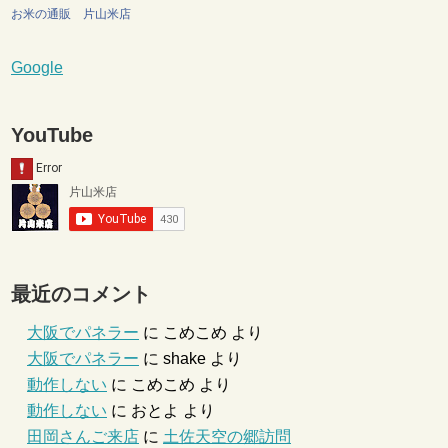
お米の通販 片山米店
Google
YouTube
最近のコメント
大阪でパネラー
に
こめこめ
より
大阪でパネラー
に
shake
より
動作しない
に
こめこめ
より
動作しない
に
おとよ
より
田岡さんご来店
に
土佐天空の郷訪問