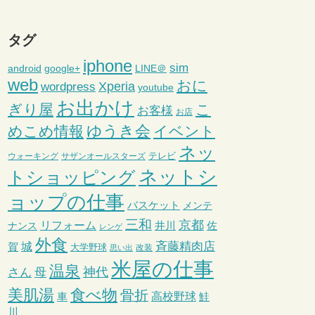
タグ
iphone
sim
android
google+
LINE＠
web
おに
wordpress
Xperia
youtube
お出かけ
ぎり屋
こ
お客様
お店
ゆうき会
めこめ情報
イベント
ネッ
テレビ
ウォーキング
サザンオールスターズ
ネットシ
トショッピング
ョップの仕事
バスケット
メンテ
三和
京都
リフォーム
井川
ナンス
佐
レンゲ
外食
斉藤精肉店
城
賀
大学野球
改装
思い出
米屋の仕事
温泉
さん
母
神代
美肌湯
食べ物
骨折
車
高校野球
鮭
川