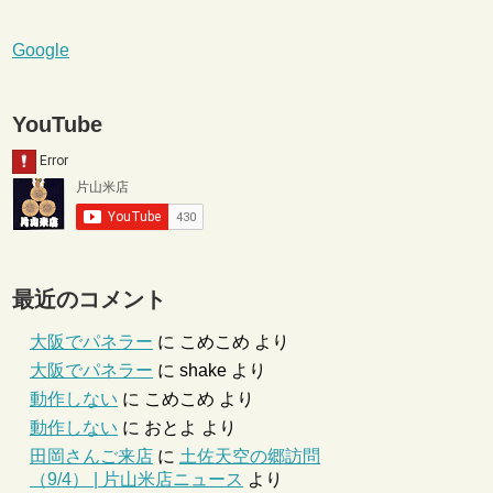
Google
YouTube
最近のコメント
大阪でパネラー
に
こめこめ
より
大阪でパネラー
に
shake
より
動作しない
に
こめこめ
より
動作しない
に
おとよ
より
田岡さんご来店
に
土佐天空の郷訪問
（9/4） | 片山米店ニュース
より