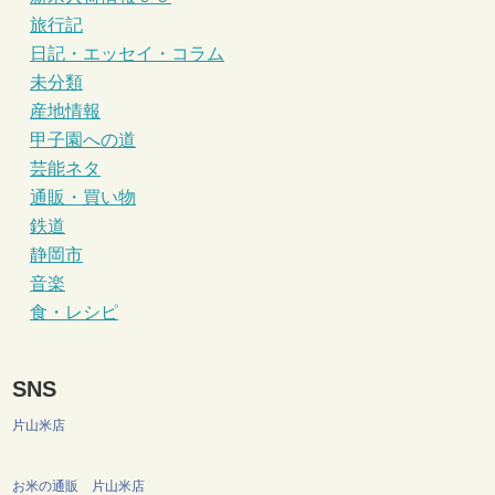
旅行記
日記・エッセイ・コラム
未分類
産地情報
甲子園への道
芸能ネタ
通販・買い物
鉄道
静岡市
音楽
食・レシピ
SNS
片山米店
お米の通販 片山米店