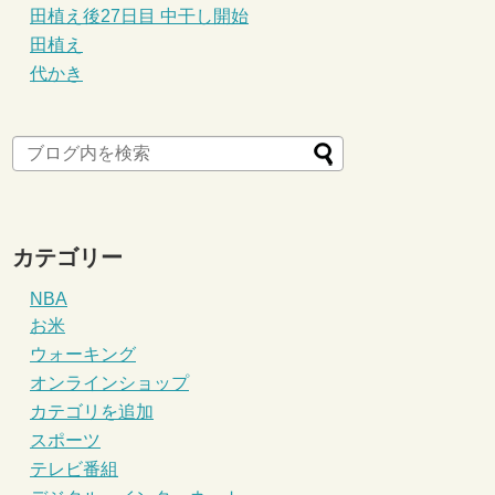
田植え後27日目 中干し開始
田植え
代かき
カテゴリー
NBA
お米
ウォーキング
オンラインショップ
カテゴリを追加
スポーツ
テレビ番組