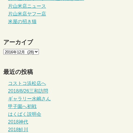
片山米店ニュース
片山米店ヤフー店
米屋の招き猫
アーカイブ
最近の投稿
コストコ浜松店へ
2018/8/26三和訪問
ギャラリー水嶋さん
甲子園へ初戦
はくばく説明会
2018神代
2018鮭川