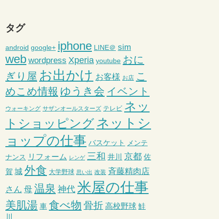
タグ
iphone
sim
android
google+
LINE＠
web
おに
wordpress
Xperia
youtube
お出かけ
ぎり屋
こ
お客様
お店
ゆうき会
めこめ情報
イベント
ネッ
テレビ
ウォーキング
サザンオールスターズ
ネットシ
トショッピング
ョップの仕事
バスケット
メンテ
三和
京都
リフォーム
井川
ナンス
佐
レンゲ
外食
斉藤精肉店
城
賀
大学野球
改装
思い出
米屋の仕事
温泉
さん
母
神代
美肌湯
食べ物
骨折
車
高校野球
鮭
川