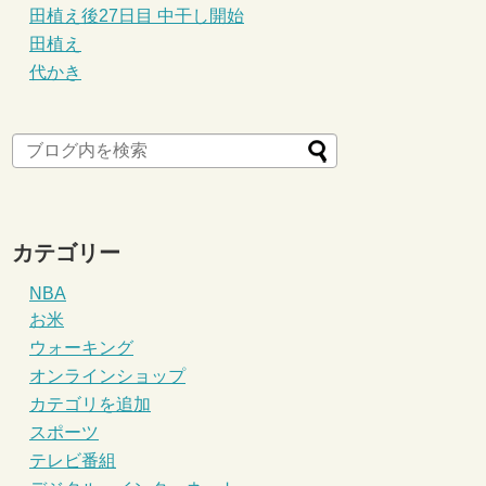
田植え後27日目 中干し開始
田植え
代かき
カテゴリー
NBA
お米
ウォーキング
オンラインショップ
カテゴリを追加
スポーツ
テレビ番組