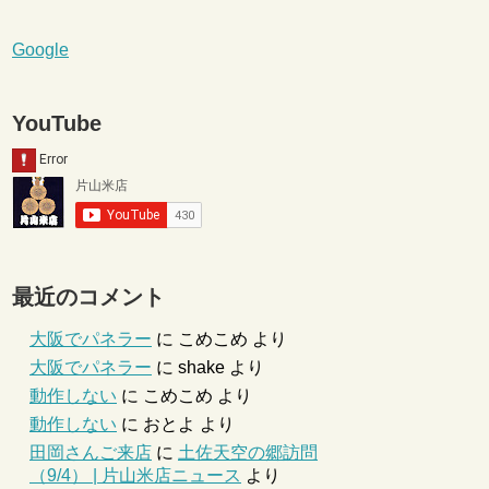
Google
YouTube
最近のコメント
大阪でパネラー
に
こめこめ
より
大阪でパネラー
に
shake
より
動作しない
に
こめこめ
より
動作しない
に
おとよ
より
田岡さんご来店
に
土佐天空の郷訪問
（9/4） | 片山米店ニュース
より