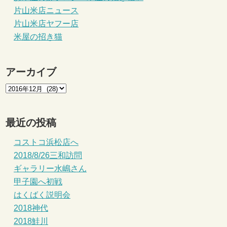
片山米店ニュース
片山米店ヤフー店
米屋の招き猫
アーカイブ
最近の投稿
コストコ浜松店へ
2018/8/26三和訪問
ギャラリー水嶋さん
甲子園へ初戦
はくばく説明会
2018神代
2018鮭川