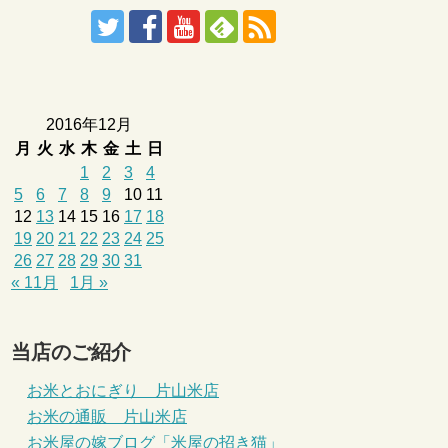
2016年12月
月
火
水
木
金
土
日
1
2
3
4
5
6
7
8
9
10
11
12
13
14
15
16
17
18
19
20
21
22
23
24
25
26
27
28
29
30
31
« 11月
1月 »
当店のご紹介
お米とおにぎり 片山米店
お米の通販 片山米店
お米屋の嫁ブログ「米屋の招き猫」