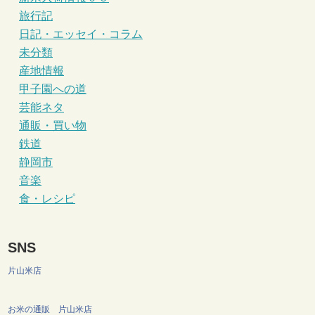
旅行記
日記・エッセイ・コラム
未分類
産地情報
甲子園への道
芸能ネタ
通販・買い物
鉄道
静岡市
音楽
食・レシピ
SNS
片山米店
お米の通販 片山米店