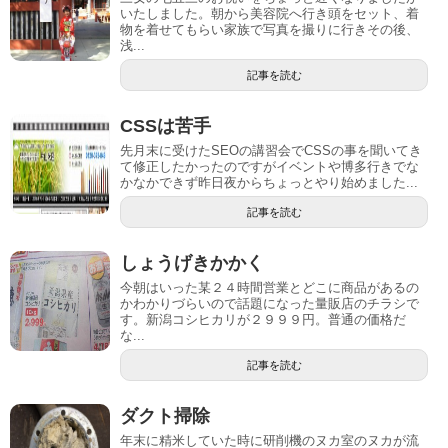
いたしました。朝から美容院へ行き頭をセット、着
物を着せてもらい家族で写真を撮りに行きその後、
浅...
記事を読む
CSSは苦手
先月末に受けたSEOの講習会でCSSの事を聞いてき
て修正したかったのですがイベントや博多行きでな
かなかできず昨日夜からちょっとやり始めました...
記事を読む
しょうげきかかく
今朝はいった某２４時間営業とどこに商品があるの
かわかりづらいので話題になった量販店のチラシで
す。新潟コシヒカリが２９９９円。普通の価格だ
な...
記事を読む
ダクト掃除
年末に精米していた時に研削機のヌカ室のヌカが流