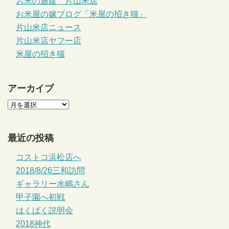
お米の通販 片山米店
お米屋の嫁ブログ「米屋の招き猫」
片山米店ニュース
片山米店ヤフー店
米屋の招き猫
アーカイブ
最近の投稿
コストコ浜松店へ
2018/8/26三和訪問
ギャラリー水嶋さん
甲子園へ初戦
はくばく説明会
2018神代