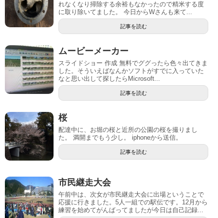
れなくなり掃除する余裕もなかったので精米する度
に取り除いてました。 今日からWさんも来て...
記事を読む
ムービーメーカー
スライドショー 作成 無料でググったら色々出てきま
した。そういえばなんかソフトがすでに入っていた
なと思い出して探したらMicrosoft...
記事を読む
桜
配達中に、お堀の桜と近所の公園の桜を撮りまし
た。 満開までもう少し。 iphoneから送信。
記事を読む
市民継走大会
午前中は、次女が市民継走大会に出場ということで
応援に行きました。5人一組での駅伝です。12月から
練習を始めてがんばってましたが今日は自己記録...