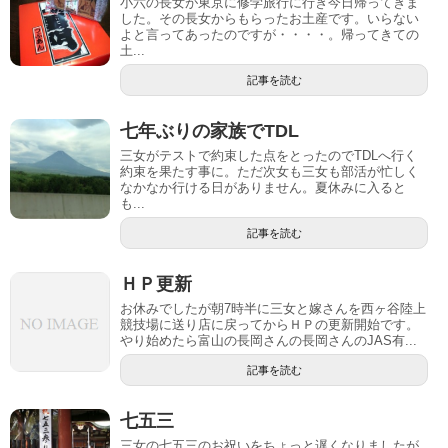
小六の長女が東京に修学旅行に行き今日帰ってきま
した。その長女からもらったお土産です。いらない
よと言ってあったのですが・・・・。帰ってきての
土...
記事を読む
七年ぶりの家族でTDL
三女がテストで約束した点をとったのでTDLへ行く
約束を果たす事に。ただ次女も三女も部活が忙しく
なかなか行ける日がありません。夏休みに入ると
も...
記事を読む
ＨＰ更新
お休みでしたが朝7時半に三女と嫁さんを西ヶ谷陸上
競技場に送り店に戻ってからＨＰの更新開始です。
やり始めたら富山の長岡さんの長岡さんのJAS有...
記事を読む
七五三
三女の七五三のお祝いをちょっと遅くなりましたが