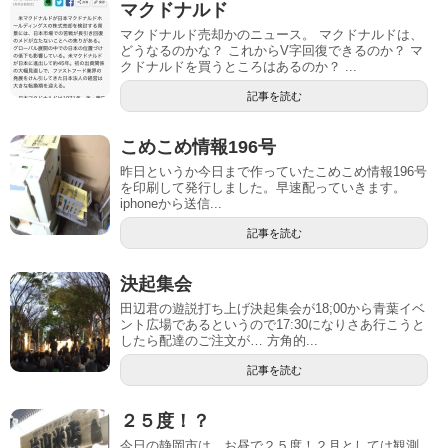
マクドナルド
マクドナルド売却かのニュース。 マクドナルドは、
どうなるのかな？ これからV字回復できるのか？ マ
クドナルドを買うところはあるのか？ ...
記事を読む
こめこめ情報196号
昨日というか今日まで作っていたこめこめ情報196号
を印刷して発行しました。早速配っていきます。
iphoneから送信...
記事を読む
決起集会
田辺君の遊説打ち上げ決起集会が18;00から青葉イベ
ント広場であるというので17:30になりさあ行こうと
したら配達のご注文が… 方角的...
記事を読む
２５度！？
今日の静岡市は、お昼で２５度！２月としては観測