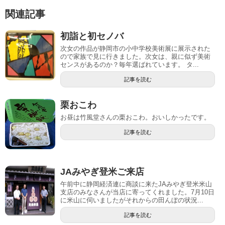
関連記事
初詣と初セノバ
次女の作品が静岡市の小中学校美術展に展示された
ので家族で見に行きました。次女は、親に似ず美術
センスがあるのか？毎年選ばれています。 タ...
記事を読む
栗おこわ
お昼は竹風堂さんの栗おこわ。おいしかったです。
記事を読む
JAみやぎ登米ご来店
午前中に静岡経済連に商談に来たJAみやぎ登米米山
支店のみなさんが当店に寄ってくれました。7月10日
に米山に伺いましたがそれからの田んぼの状況...
記事を読む