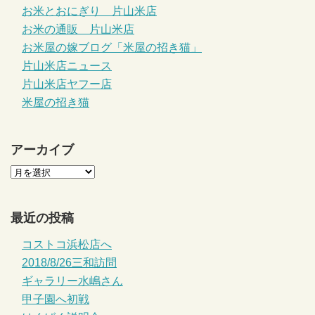
お米とおにぎり 片山米店
お米の通販 片山米店
お米屋の嫁ブログ「米屋の招き猫」
片山米店ニュース
片山米店ヤフー店
米屋の招き猫
アーカイブ
最近の投稿
コストコ浜松店へ
2018/8/26三和訪問
ギャラリー水嶋さん
甲子園へ初戦