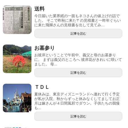
送料
今日届いた業界紙の一面もネコさんの値上げの話で
した。 そこで昨秋に来た〒の見積書と一昨年ぐらい
に来た飛脚さんの見積書を出して見てみ...
記事を読む
お墓参り
お彼岸ということで午前中、義父と母のお墓参り
に。 まずは義父のところへ 彼岸花がきれいに咲いて
ました。 母...
記事を読む
ＴＤＬ
夏休みは、東京ディズニーランドへ連れて行く予定
が私が入院、秋からずっと休みなくしてましてお正
月は嫁さんが４日間風邪でダウン。子供たちの我慢
も...
記事を読む