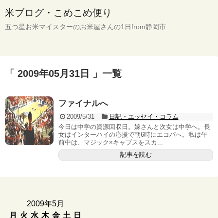
米ブログ・こめこめ便り
五つ星お米マイスターのお米屋さんの1日from静岡市
「 2009年05月31日 」一覧
ファイナルへ
2009/5/31
日記・エッセイ・コラム
今日は中学の資源回収日。嫁さんと次女は中学へ。長
女はインターハイの応援で朝6時にエコパへ。私は午
前中は、マジック×キャブスをスカ...
記事を読む
2009年5月
月
火
水
木
金
土
日