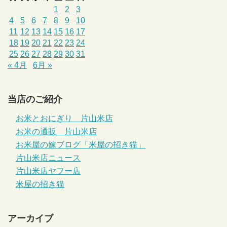
1
2
3
4
5
6
7
8
9
10
11
12
13
14
15
16
17
18
19
20
21
22
23
24
25
26
27
28
29
30
31
« 4月
6月 »
当店のご紹介
お米とおにぎり 片山米店
お米の通販 片山米店
お米屋の嫁ブログ「米屋の招き猫」
片山米店ニュース
片山米店ヤフー店
米屋の招き猫
アーカイブ