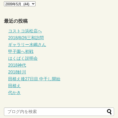
最近の投稿
コストコ浜松店へ
2018/8/26三和訪問
ギャラリー水嶋さん
甲子園へ初戦
はくばく説明会
2018神代
2018鮭川
田植え後27日目 中干し開始
田植え
代かき