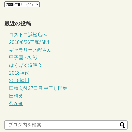
最近の投稿
コストコ浜松店へ
2018/8/26三和訪問
ギャラリー水嶋さん
甲子園へ初戦
はくばく説明会
2018神代
2018鮭川
田植え後27日目 中干し開始
田植え
代かき