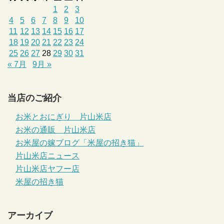
1
2
3
4
5
6
7
8
9
10
11
12
13
14
15
16
17
18
19
20
21
22
23
24
25
26
27
28
29
30
31
« 7月
9月 »
当店のご紹介
お米とおにぎり 片山米店
お米の通販 片山米店
お米屋の嫁ブログ「米屋の招き猫」
片山米店ニュース
片山米店ヤフー店
米屋の招き猫
アーカイブ