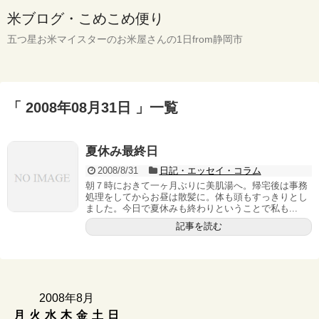
米ブログ・こめこめ便り
五つ星お米マイスターのお米屋さんの1日from静岡市
「 2008年08月31日 」一覧
夏休み最終日
2008/8/31
日記・エッセイ・コラム
朝７時におきて一ヶ月ぶりに美肌湯へ。帰宅後は事務
処理をしてからお昼は散髪に。体も頭もすっきりとし
ました。今日で夏休みも終わりということで私も...
記事を読む
2008年8月
月
火
水
木
金
土
日