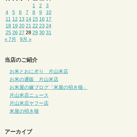
1
2
3
4
5
6
7
8
9
10
11
12
13
14
15
16
17
18
19
20
21
22
23
24
25
26
27
28
29
30
31
« 7月
9月 »
当店のご紹介
お米とおにぎり 片山米店
お米の通販 片山米店
お米屋の嫁ブログ「米屋の招き猫」
片山米店ニュース
片山米店ヤフー店
米屋の招き猫
アーカイブ