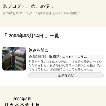
米ブログ・こめこめ便り
五つ星お米マイスターのお米屋さんの1日from静岡市
「 2008年08月14日 」一覧
休みを前に
2008/8/14
日記・エッセイ・コラム
明日から休みを前に休み分のご注文分を発送させてい
ただきました。休み明けの業務用の精米と石抜きで汗
だらけでした。お昼前にどうしても見たかった...
記事を読む
2008年8月
月
火
水
木
金
土
日