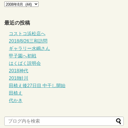
最近の投稿
コストコ浜松店へ
2018/8/26三和訪問
ギャラリー水嶋さん
甲子園へ初戦
はくばく説明会
2018神代
2018鮭川
田植え後27日目 中干し開始
田植え
代かき