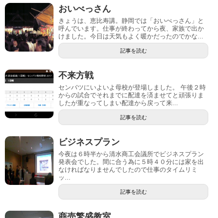
おいべっさん
きょうは、恵比寿講。静岡では「おいべっさん」と
呼んでいます。仕事が終わってから夜、家族で出か
けました。今日は天気もよく暖かだったのでかな...
記事を読む
不来方戦
センバツにいよいよ母校が登場しました。 午後２時
からの試合でそれまでに配達を済ませてと頑張りま
したが重なってしまい配達から戻って来...
記事を読む
ビジネスプラン
今夜は６時半から清水商工会議所でビジネスプラン
発表会でした。間に合う為に５時４０分には家を出
なければなりませんでしたので仕事のタイムリミ
ッ...
記事を読む
商売繁盛教室