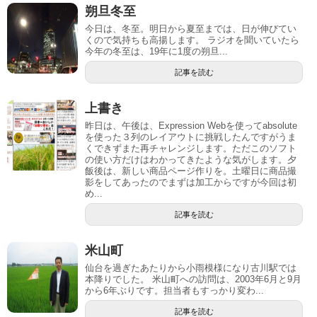
朔旦冬至
今日は、冬至。明日から夏至までは、日が伸びてい
くので気持ちも高揚します。 ラジオを聞いていたら
今年の冬至は、19年に1度の朔旦...
記事を読む
上書き
昨日は、午後は、Expression Webを使ってabsolute
を使った３列のレイアウトに挑戦したんですがうま
くできずまた再チャレンジします。ただこのソフト
の使い方だけはわかってきたような気がします。夕
飯後は、新しい商品ページ作りを。土曜日に商品撮
影をしてあったのでまずは加工からですが今回は初
め...
記事を読む
米山町
仙台を過ぎたあたりから小雨模様になり古川駅では
本降りでした。 米山町への訪問は、2003年6月と9月
から6年ぶりです。担当者もすっかり変わ...
記事を読む