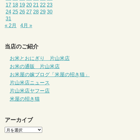
17
18
19
20
21
22
23
24
25
26
27
28
29
30
31
« 2月
4月 »
当店のご紹介
お米とおにぎり 片山米店
お米の通販 片山米店
お米屋の嫁ブログ「米屋の招き猫」
片山米店ニュース
片山米店ヤフー店
米屋の招き猫
アーカイブ