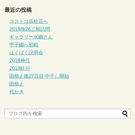
最近の投稿
コストコ浜松店へ
2018/8/26三和訪問
ギャラリー水嶋さん
甲子園へ初戦
はくばく説明会
2018神代
2018鮭川
田植え後27日目 中干し開始
田植え
代かき