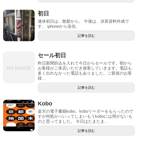
初日
連休初日は、散髪から。 午後は、決算資料作成で
す。 iphoneから送信。
記事を読む
セール初日
昨日新聞折込を入れて今日からセールです。朝から
お客様がご来店いただき接客していきます。電話も
多く出れなかった電話もありました。ご新規のお客
様...
記事を読む
Kobo
楽天の電子書籍kobo。koboリーダーをもらったので
すが何処かへいってしまいもうkoboには用がないも
のと思ってました。 今日はたまたま...
記事を読む