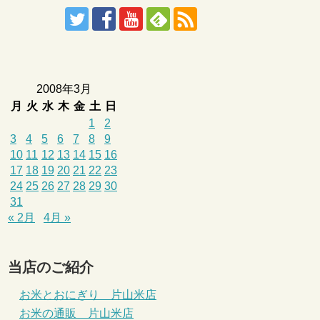
2008年3月
月
火
水
木
金
土
日
1
2
3
4
5
6
7
8
9
10
11
12
13
14
15
16
17
18
19
20
21
22
23
24
25
26
27
28
29
30
31
« 2月
4月 »
当店のご紹介
お米とおにぎり 片山米店
お米の通販 片山米店