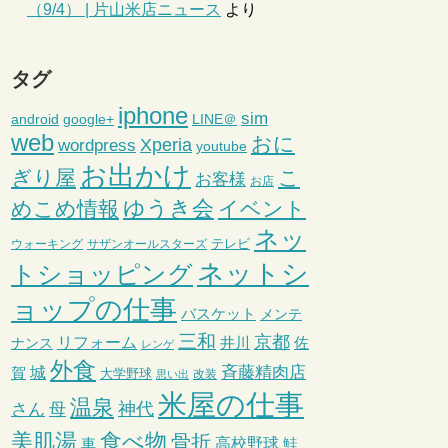
（9/4） | 片山米店ニュース
より
タグ
iphone
sim
android
google+
LINE＠
web
おに
wordpress
Xperia
youtube
お出かけ
ぎり屋
こ
お客様
お店
ゆうき会
めこめ情報
イベント
ネッ
テレビ
ウォーキング
サザンオールスターズ
ネットシ
トショッピング
ョップの仕事
バスケット
メンテ
三和
京都
リフォーム
井川
ナンス
佐
レンゲ
外食
斉藤精肉店
城
賀
大学野球
改装
思い出
米屋の仕事
温泉
さん
母
神代
美肌湯
食べ物
骨折
車
高校野球
鮭