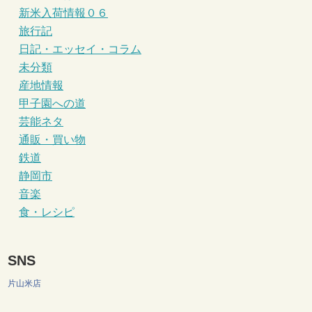
新米入荷情報０６
旅行記
日記・エッセイ・コラム
未分類
産地情報
甲子園への道
芸能ネタ
通販・買い物
鉄道
静岡市
音楽
食・レシピ
SNS
片山米店