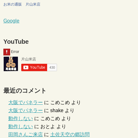
お米の通販 片山米店
Google
YouTube
最近のコメント
大阪でパネラー
に
こめこめ
より
大阪でパネラー
に
shake
より
動作しない
に
こめこめ
より
動作しない
に
おとよ
より
田岡さんご来店
に
土佐天空の郷訪問