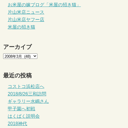
お米屋の嫁ブログ「米屋の招き猫」
片山米店ニュース
片山米店ヤフー店
米屋の招き猫
アーカイブ
最近の投稿
コストコ浜松店へ
2018/8/26三和訪問
ギャラリー水嶋さん
甲子園へ初戦
はくばく説明会
2018神代