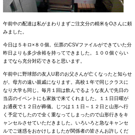
午前中の配達は私がまわりまずご注文分の精米をOさんに頼
みました。
今日は５キロ×８０個。伝票のCSVファイルができていた分
昨日よりも多少余裕を持ってできました。１００個ぐらい
までなら充分対応できると思います。
午前中に野球部の友人U君のお父さんが亡くなったと知らせ
が。母方の遠い親戚になります。高校１年で同じクラスに
なり大学も同じ。毎月１回は飲んでるような友人で先日の
当店のイベントにも家族で来てくれました。１１日日曜が
お通夜で１２日が葬儀。じつは１１日～１２日と山形へ行
く予定でしたので全く重なってしまったので山形行きをキ
ャンセルさせていただきました。いろいろと急なキャンセ
ルでご迷惑をおかけしましたが関係者の皆さんお許しくだ