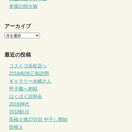
米屋の招き猫
アーカイブ
最近の投稿
コストコ浜松店へ
2018/8/26三和訪問
ギャラリー水嶋さん
甲子園へ初戦
はくばく説明会
2018神代
2018鮭川
田植え後27日目 中干し開始
田植え