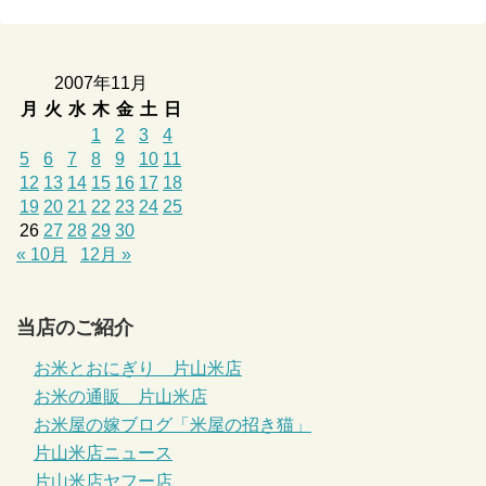
2007年11月
月
火
水
木
金
土
日
1
2
3
4
5
6
7
8
9
10
11
12
13
14
15
16
17
18
19
20
21
22
23
24
25
26
27
28
29
30
« 10月
12月 »
当店のご紹介
お米とおにぎり 片山米店
お米の通販 片山米店
お米屋の嫁ブログ「米屋の招き猫」
片山米店ニュース
片山米店ヤフー店