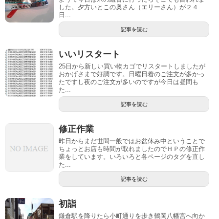
した。夕方いとこの奥さん（エリーさん）が２４
日...
記事を読む
いいリスタート
25日から新しい買い物カゴでリスタートしましたが
おかげさまで好調です。日曜日着のご注文が多かっ
たですし夜のご注文が多いのですが今日は昼間も
た...
記事を読む
修正作業
昨日からまだ世間一般ではお盆休み中ということで
ちょっとお店も時間が取れましたのでＨＰの修正作
業をしています。いろいろと各ページのタグを直し
た...
記事を読む
初詣
鎌倉駅を降りたら小町通りを歩き鶴岡八幡宮へ向か