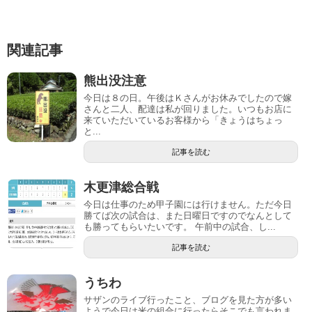
関連記事
熊出没注意
今日は８の日。午後はＫさんがお休みでしたので嫁
さんと二人、配達は私が回りました。いつもお店に
来ていただいているお客様から「きょうはちょっ
と...
記事を読む
木更津総合戦
今日は仕事のため甲子園には行けません。ただ今日
勝てば次の試合は、また日曜日ですのでなんとして
も勝ってもらいたいです。 午前中の試合、し...
記事を読む
うちわ
サザンのライブ行ったこと、ブログを見た方が多い
ようで今日は米の組合に行ったらそこでも言われま