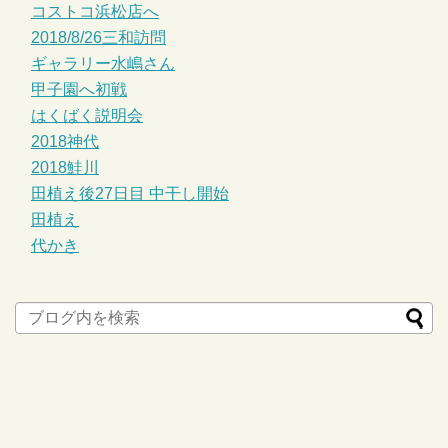
コストコ浜松店へ
2018/8/26三和訪問
ギャラリー水嶋さん
甲子園へ初戦
はくばく説明会
2018神代
2018鮭川
田植え後27日目 中干し開始
田植え
代かき