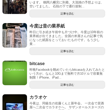
います。 鶴岡八幡宮に到着。大混雑の予想よりは、
空いてました。 石段の下で通行規制...
記事を読む
今度は昔の業界紙
昨日に引き続き午前中も片づけ中。今度は10年前の
業界紙が出てきました。全国の米屋さんの記事で気
になった紙面をとっておいたものです。もう少し
黄...
記事を読む
bitcase
昨晩Facebookを眺めていたらbitcasaを入れてみたと
いう方が。なんと10Gまで無料で月10ドルで容量無
制限！iPhone、iPad...
記事を読む
カラオケ
今夜は、同級生の佐藤くんと新年会。 一次会で居酒
屋へ二次会でカラオケへ。 サザンオールスターズの