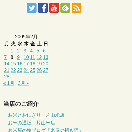
2005年2月
月
火
水
木
金
土
日
1
2
3
4
5
6
7
8
9
10
11
12
13
14
15
16
17
18
19
20
21
22
23
24
25
26
27
28
« 1月
3月 »
当店のご紹介
お米とおにぎり 片山米店
お米の通販 片山米店
お米屋の嫁ブログ「米屋の招き猫」