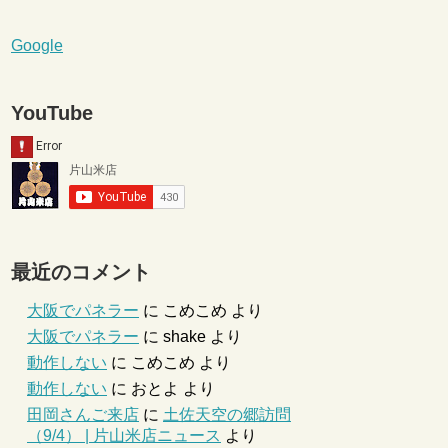
Google
YouTube
最近のコメント
大阪でパネラー
に
こめこめ
より
大阪でパネラー
に
shake
より
動作しない
に
こめこめ
より
動作しない
に
おとよ
より
田岡さんご来店
に
土佐天空の郷訪問
（9/4） | 片山米店ニュース
より