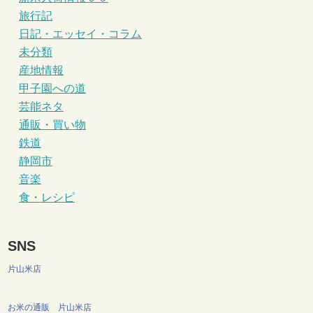
旅行記
日記・エッセイ・コラム
未分類
産地情報
甲子園への道
芸能ネタ
通販・買い物
鉄道
静岡市
音楽
食・レシピ
SNS
片山米店
お米の通販 片山米店