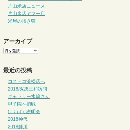
片山米店ニュース
片山米店ヤフー店
米屋の招き猫
アーカイブ
最近の投稿
コストコ浜松店へ
2018/8/26三和訪問
ギャラリー水嶋さん
甲子園へ初戦
はくばく説明会
2018神代
2018鮭川