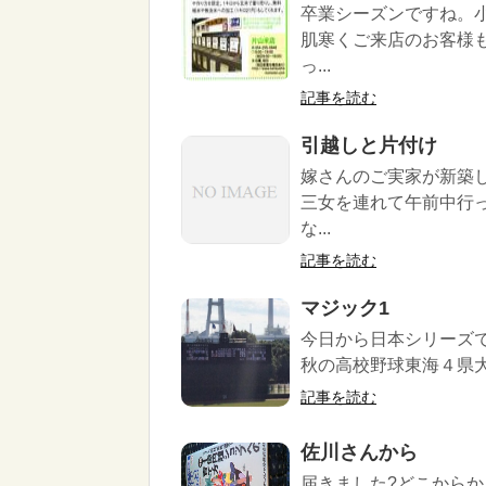
卒業シーズンですね。
肌寒くご来店のお客様
っ...
記事を読む
引越しと片付け
嫁さんのご実家が新築
三女を連れて午前中行
な...
記事を読む
マジック1
今日から日本シリーズ
秋の高校野球東海４県大
記事を読む
佐川さんから
届きました?どこから