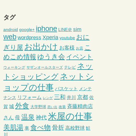
タグ
iphone
sim
android
google+
LINE＠
web
おに
wordpress
Xperia
youtube
お出かけ
ぎり屋
こ
お客様
お店
ゆうき会
めこめ情報
イベント
ネッ
テレビ
ウォーキング
サザンオールスターズ
ネットシ
トショッピング
ョップの仕事
バスケット
メンテ
三和
京都
リフォーム
井川
ナンス
佐
レンゲ
外食
斉藤精肉店
城
賀
大学野球
改装
思い出
米屋の仕事
温泉
さん
母
神代
美肌湯
食べ物
骨折
車
高校野球
鮭
川