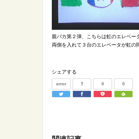
親バカ第２弾、こちらは虹のエレベー
両側を入れて３台のエレベータが虹の
シェアする
error
0
0