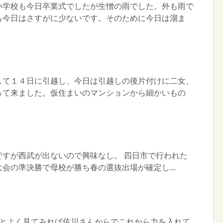
小学校も今日卒業式でしたが生憎の雨でした。外も雨で
も今日はさすがに少ないです。そのために今日は溜ま
して１４日に引越し、今日は引越しの後片付けに二女、
って来ました。仮住まいのマンションから細かいもの
ですが西武が出ないので興味なし。 四日市で行われた
会の準決勝で母校が勝ち春の選抜出場が確定し...
かとよく見てみれば佐川さんからでこれから力を入れて