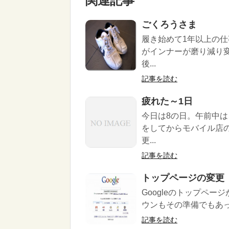
関連記事
ごくろうさま
履き始めて1年以上の
がインナーが磨り減り
後...
記事を読む
疲れた～1日
今日は8の日。午前中
をしてからモバイル店
更...
記事を読む
トップページの変更
Googleのトップペ
ウンもその準備でもあっ
記事を読む