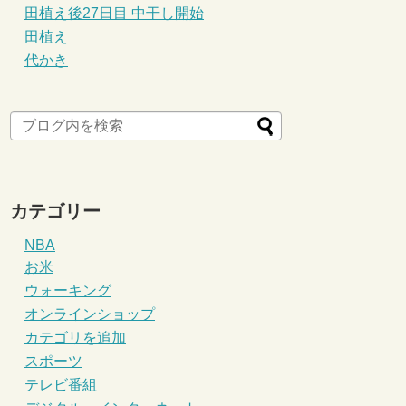
田植え後27日目 中干し開始
田植え
代かき
カテゴリー
NBA
お米
ウォーキング
オンラインショップ
カテゴリを追加
スポーツ
テレビ番組