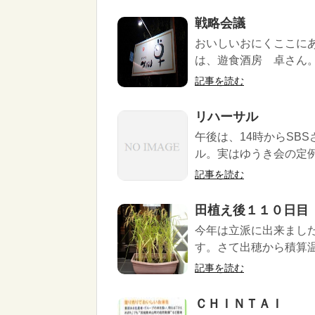
戦略会議
おいしいおにくここに
は、遊食酒房 卓さん。
記事を読む
リハーサル
午後は、14時からSB
ル。実はゆうき会の定例
記事を読む
田植え後１１０日目
今年は立派に出来まし
す。さて出穂から積算温
記事を読む
ＣＨＩＮＴＡＩ