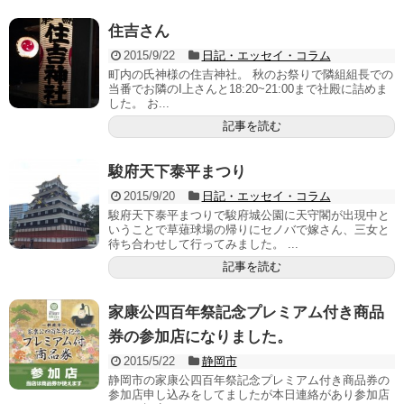
住吉さん
2015/9/22
日記・エッセイ・コラム
町内の氏神様の住吉神社。 秋のお祭りで隣組組長での
当番でお隣のI上さんと18:20~21:00まで社殿に詰めま
した。 お...
記事を読む
駿府天下泰平まつり
2015/9/20
日記・エッセイ・コラム
駿府天下泰平まつりで駿府城公園に天守閣が出現中と
いうことで草薙球場の帰りにセノバで嫁さん、三女と
待ち合わせして行ってみました。 ...
記事を読む
家康公四百年祭記念プレミアム付き商品
券の参加店になりました。
2015/5/22
静岡市
静岡市の家康公四百年祭記念プレミアム付き商品券の
参加店申し込みをしてましたが本日連絡があり参加店