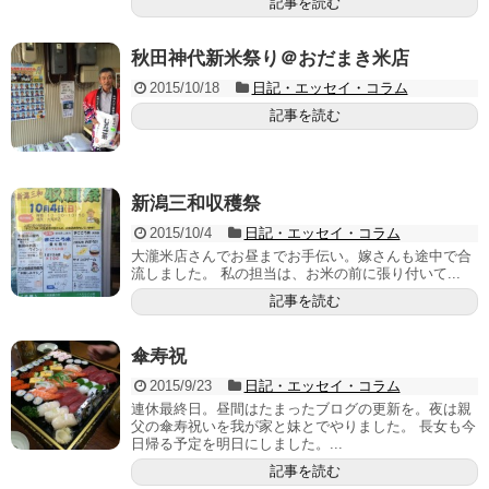
記事を読む
秋田神代新米祭り＠おだまき米店
2015/10/18
日記・エッセイ・コラム
記事を読む
新潟三和収穫祭
2015/10/4
日記・エッセイ・コラム
大瀧米店さんでお昼までお手伝い。嫁さんも途中で合
流しました。 私の担当は、お米の前に張り付いて...
記事を読む
傘寿祝
2015/9/23
日記・エッセイ・コラム
連休最終日。昼間はたまったブログの更新を。夜は親
父の傘寿祝いを我が家と妹とでやりました。 長女も今
日帰る予定を明日にしました。...
記事を読む