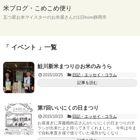
米ブログ・こめこめ便り
五つ星お米マイスターのお米屋さんの1日from静岡市
「 イベント 」一覧
鮭川新米まつり@お米のみうら
2015/10/25
日記・エッセイ・コラム
記事を読む
第7回いいにくの日まつり
2015/10/23
日記・エッセイ・コラム
お昼過ぎに斉藤精肉店さんがいいにくの日まつりのチ
ラシが出来たよと持ってきてくれました。 今年は今ま
で自転車置き場で借りていた場所がなくなり...