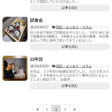
として認定していただけました...
記事を読む
試食会
2014/4/17
日記・エッセイ・コラム
ゆうき会で初めて試食会をやりました。 そのために会
で炊飯器を5個購入。S米穀さんがお米の重量、水分量
も計って同じ条件で炊いてきてくれました...
記事を読む
22年目
2014/3/20
日記・エッセイ・コラム
今日は、２２年目の結婚記念日でした。 ただ３月２０
日は、１９年前からオウムのサリン事件の日ともなっ
てしまい残念です。 お彼岸...
記事を読む
1