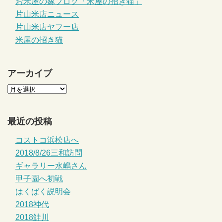
お米屋の嫁ブログ「米屋の招き猫」
片山米店ニュース
片山米店ヤフー店
米屋の招き猫
アーカイブ
最近の投稿
コストコ浜松店へ
2018/8/26三和訪問
ギャラリー水嶋さん
甲子園へ初戦
はくばく説明会
2018神代
2018鮭川