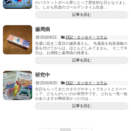
のバスケットボール界にとって歴史的な日となりまし
た。しかも民放のゴールデンタイム生放...
記事を読む
歯周病
2016/9/21
日記・エッセイ・コラム
先週に続き二度目の歯医者さん。 先週薬を知覚過敏の
薬を付けてからは、ほとんどしみてません。 そこで今
日は、お掃除と歯周病の検査を。 ...
記事を読む
研究中
2016/9/20
日記・エッセイ・コラム
先日もらってきたカタログやネットでタントとスペー
シア、どちらがいいのか研究中です。 どれも一長一短
がありますが興味深かったのは...
記事を読む