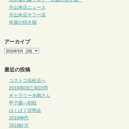
片山米店ニュース
片山米店ヤフー店
米屋の招き猫
アーカイブ
最近の投稿
コストコ浜松店へ
2018/8/26三和訪問
ギャラリー水嶋さん
甲子園へ初戦
はくばく説明会
2018神代
2018鮭川