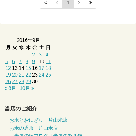
1
2016年9月
月
火
水
木
金
土
日
1
2
3
4
5
6
7
8
9
10
11
12
13
14
15
16
17
18
19
20
21
22
23
24
25
26
27
28
29
30
« 8月
10月 »
当店のご紹介
お米とおにぎり 片山米店
お米の通販 片山米店
お米屋の嫁ブログ「米屋の招き猫」