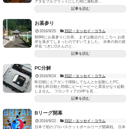
アタをフルフラットにした時に運転席...
記事を読む
お墓参り
2016/9/25
日記・エッセイ・コラム
朝8時にお墓参りに出発。 まずは義父のところへ お彼
岸を過ぎてしまったのですいてました。 水車の前の彼
岸花 つぎにOさんのと...
記事を読む
PC分解
2016/9/24
日記・エッセイ・コラム
昨日朝にエアガンで掃除してなんとか起動したPC。
今朝も昨日朝と同様にピーピーピーと異音がなり起動
しません。 フロンティアのHPを見...
記事を読む
Bリーグ開幕
2016/9/22
日記・エッセイ・コラム
日本で初のプロバスケットボールリーグ開幕戦。 日本