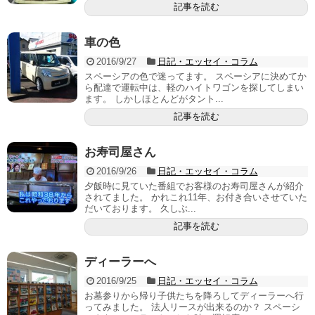
記事を読む
車の色
2016/9/27
日記・エッセイ・コラム
スペーシアの色で迷ってます。 スペーシアに決めてか
ら配達で運転中は、軽のハイトワゴンを探してしまい
ます。 しかしほとんどがタント...
記事を読む
お寿司屋さん
2016/9/26
日記・エッセイ・コラム
夕飯時に見ていた番組でお客様のお寿司屋さんが紹介
されてました。 かれこれ11年、お付き合いさせていた
だいております。 久しぶ...
記事を読む
ディーラーへ
2016/9/25
日記・エッセイ・コラム
お墓参りから帰り子供たちを降ろしてディーラーへ行
ってみました。 法人リースが出来るのか？ スペーシ