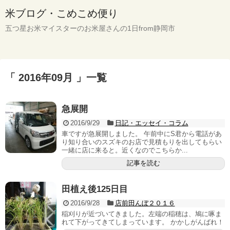
米ブログ・こめこめ便り
五つ星お米マイスターのお米屋さんの1日from静岡市
「 2016年09月 」一覧
急展開
2016/9/29
日記・エッセイ・コラム
車ですが急展開しました。 午前中にS君から電話があ
り知り合いのスズキのお店で見積もりを出してもらい
一緒に店に来ると。近くなのでこちらか...
記事を読む
田植え後125日目
2016/9/28
店前田んぼ２０１６
稲刈りが近づいてきました。左端の稲穂は、鳩に啄ま
れて下がってきてしまっています。 かかしがんばれ！