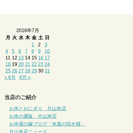
2016年7月
月
火
水
木
金
土
日
1
2
3
4
5
6
7
8
9
10
11
12
13
14
15
16
17
18
19
20
21
22
23
24
25
26
27
28
29
30
31
« 6月
8月 »
当店のご紹介
お米とおにぎり 片山米店
お米の通販 片山米店
お米屋の嫁ブログ「米屋の招き猫」
片山米店ニュース