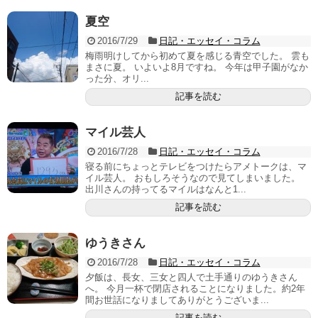
夏空
2016/7/29
日記・エッセイ・コラム
梅雨明けしてから初めて夏を感じる青空でした。 雲も
まさに夏。 いよいよ8月ですね。 今年は甲子園がなか
った分、オリ...
記事を読む
マイル芸人
2016/7/28
日記・エッセイ・コラム
寝る前にちょっとテレビをつけたらアメトークは、マ
イル芸人。 おもしろそうなので見てしまいました。
出川さんの持ってるマイルはなんと1...
記事を読む
ゆうきさん
2016/7/28
日記・エッセイ・コラム
夕飯は、長女、三女と四人で土手通りのゆうきさん
へ。 今月一杯で閉店されることになりました。約2年
間お世話になりましてありがとうございま...
記事を読む