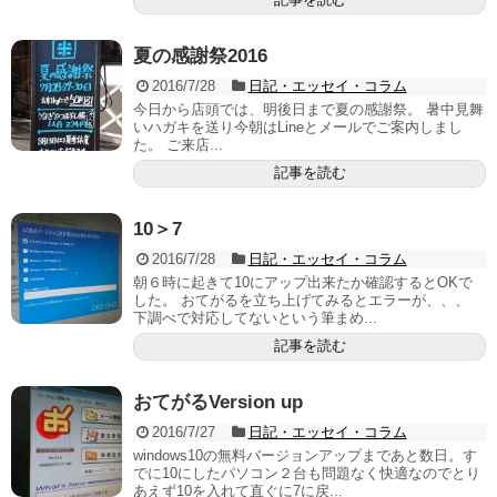
夏の感謝祭2016
2016/7/28
日記・エッセイ・コラム
今日から店頭では、明後日まで夏の感謝祭。 暑中見舞
いハガキを送り今朝はLineとメールでご案内しまし
た。 ご来店...
記事を読む
10＞7
2016/7/28
日記・エッセイ・コラム
朝６時に起きて10にアップ出来たか確認するとOKで
した。 おてがるを立ち上げてみるとエラーが、、、
下調べで対応してないという筆まめ...
記事を読む
おてがるVersion up
2016/7/27
日記・エッセイ・コラム
windows10の無料バージョンアップまであと数日。す
でに10にしたパソコン２台も問題なく快適なのでとり
あえず10を入れて直ぐに7に戻...