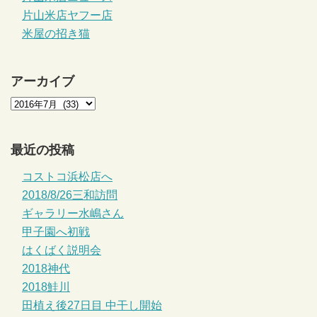
片山米店ヤフー店
米屋の招き猫
アーカイブ
最近の投稿
コストコ浜松店へ
2018/8/26三和訪問
ギャラリー水嶋さん
甲子園へ初戦
はくばく説明会
2018神代
2018鮭川
田植え後27日目 中干し開始