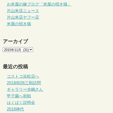
お米屋の嫁ブログ「米屋の招き猫」
片山米店ニュース
片山米店ヤフー店
米屋の招き猫
アーカイブ
最近の投稿
コストコ浜松店へ
2018/8/26三和訪問
ギャラリー水嶋さん
甲子園へ初戦
はくばく説明会
2018神代