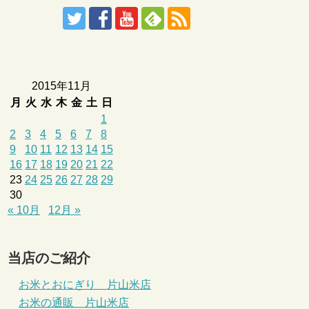
2015年11月
月
火
水
木
金
土
日
1
2
3
4
5
6
7
8
9
10
11
12
13
14
15
16
17
18
19
20
21
22
23
24
25
26
27
28
29
30
« 10月
12月 »
当店のご紹介
お米とおにぎり 片山米店
お米の通販 片山米店