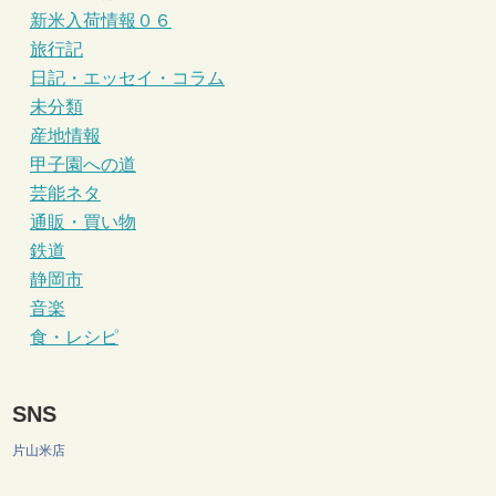
新米入荷情報０６
旅行記
日記・エッセイ・コラム
未分類
産地情報
甲子園への道
芸能ネタ
通販・買い物
鉄道
静岡市
音楽
食・レシピ
SNS
片山米店