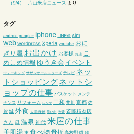
（9/4） | 片山米店ニュース
より
タグ
iphone
sim
android
google+
LINE＠
web
おに
wordpress
Xperia
youtube
お出かけ
ぎり屋
こ
お客様
お店
ゆうき会
めこめ情報
イベント
ネッ
テレビ
ウォーキング
サザンオールスターズ
ネットシ
トショッピング
ョップの仕事
バスケット
メンテ
三和
京都
リフォーム
井川
ナンス
佐
レンゲ
外食
斉藤精肉店
城
賀
大学野球
改装
思い出
米屋の仕事
温泉
さん
母
神代
美肌湯
食べ物
骨折
車
高校野球
鮭