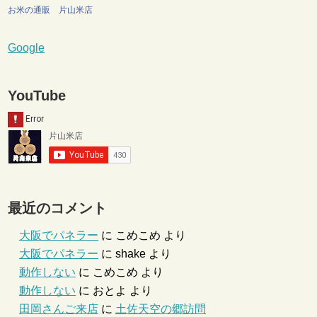
お米の通販 片山米店
Google
YouTube
最近のコメント
大阪でパネラー
に
こめこめ
より
大阪でパネラー
に
shake
より
動作しない
に
こめこめ
より
動作しない
に
おとよ
より
田岡さんご来店
に
土佐天空の郷訪問