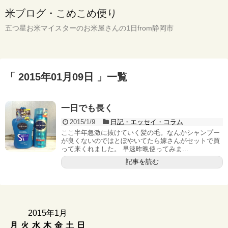
米ブログ・こめこめ便り
五つ星お米マイスターのお米屋さんの1日from静岡市
「 2015年01月09日 」一覧
一日でも長く
2015/1/9
日記・エッセイ・コラム
ここ半年急激に抜けていく髪の毛。なんかシャンプー
が良くないのではとぼやいてたら嫁さんがセットで買
って来くれました。 早速昨晩使ってみま...
記事を読む
2015年1月
月
火
水
木
金
土
日