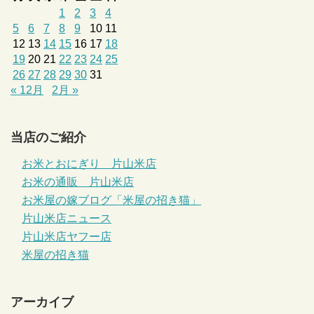
1
2
3
4
5
6
7
8
9
10
11
12
13
14
15
16
17
18
19
20
21
22
23
24
25
26
27
28
29
30
31
« 12月
2月 »
当店のご紹介
お米とおにぎり 片山米店
お米の通販 片山米店
お米屋の嫁ブログ「米屋の招き猫」
片山米店ニュース
片山米店ヤフー店
米屋の招き猫
アーカイブ