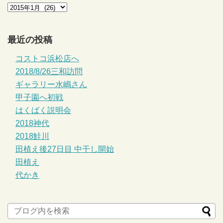
最近の投稿
コストコ浜松店へ
2018/8/26三和訪問
ギャラリー水嶋さん
甲子園へ初戦
はくばく説明会
2018神代
2018鮭川
田植え後27日目 中干し開始
田植え
代かき