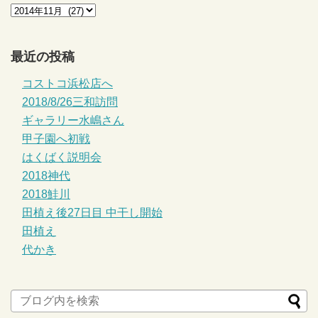
最近の投稿
コストコ浜松店へ
2018/8/26三和訪問
ギャラリー水嶋さん
甲子園へ初戦
はくばく説明会
2018神代
2018鮭川
田植え後27日目 中干し開始
田植え
代かき