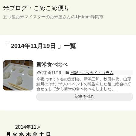
米ブログ・こめこめ便り
五つ星お米マイスターのお米屋さんの1日from静岡市
「 2014年11月19日 」一覧
新米食べ比べ
2014/11/19
日記・エッセイ・コラム
今夜はゆうき会の定例会。新潟三和、秋田神代、山形
鮭川のそれぞれのイベントの報告をした後に総会の打
合せをしてから新米の食べ比べをしました。...
記事を読む
2014年11月
月
火
水
木
金
土
日