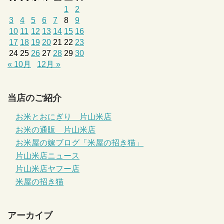
1
2
3
4
5
6
7
8
9
10
11
12
13
14
15
16
17
18
19
20
21
22
23
24
25
26
27
28
29
30
« 10月
12月 »
当店のご紹介
お米とおにぎり 片山米店
お米の通販 片山米店
お米屋の嫁ブログ「米屋の招き猫」
片山米店ニュース
片山米店ヤフー店
米屋の招き猫
アーカイブ