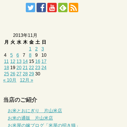
2013年11月
月
火
水
木
金
土
日
1
2
3
4
5
6
7
8
9
10
11
12
13
14
15
16
17
18
19
20
21
22
23
24
25
26
27
28
29
30
« 10月
12月 »
当店のご紹介
お米とおにぎり 片山米店
お米の通販 片山米店
お米屋の嫁ブログ「米屋の招き猫」