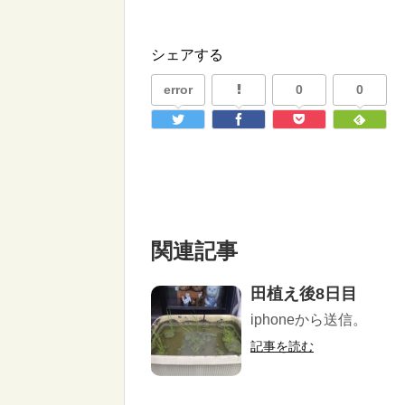
シェアする
error
0
0
関連記事
田植え後8日目
iphoneから送信。
記事を読む