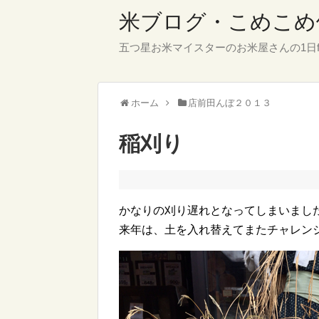
米ブログ・こめこめ
五つ星お米マイスターのお米屋さんの1日f
ホーム
店前田んぼ２０１３
稲刈り
かなりの刈り遅れとなってしまいまし
来年は、土を入れ替えてまたチャレン