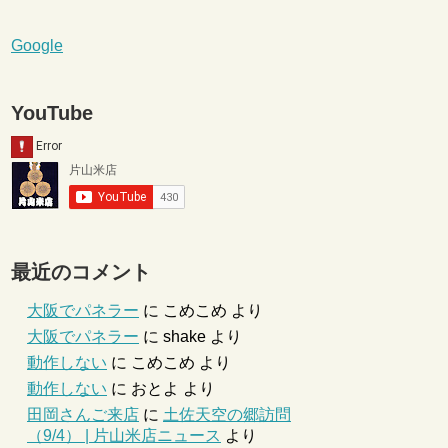
Google
YouTube
最近のコメント
大阪でパネラー
に
こめこめ
より
大阪でパネラー
に
shake
より
動作しない
に
こめこめ
より
動作しない
に
おとよ
より
田岡さんご来店
に
土佐天空の郷訪問
（9/4） | 片山米店ニュース
より