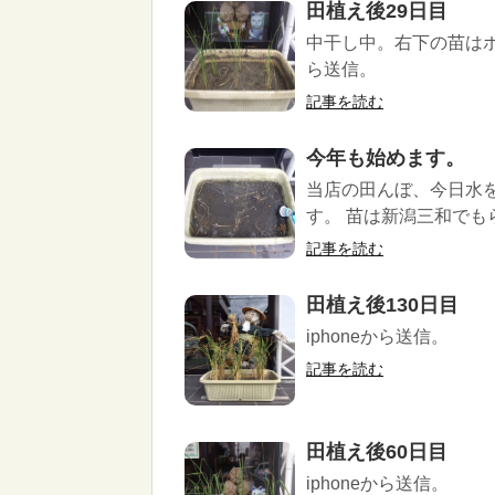
田植え後29日目
中干し中。右下の苗はボ
ら送信。
記事を読む
今年も始めます。
当店の田んぼ、今日水
す。 苗は新潟三和でもらっ
記事を読む
田植え後130日目
iphoneから送信。
記事を読む
田植え後60日目
iphoneから送信。