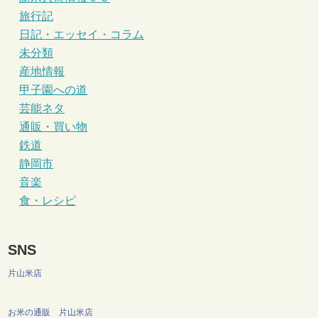
旅行記
日記・エッセイ・コラム
未分類
産地情報
甲子園への道
芸能ネタ
通販・買い物
鉄道
静岡市
音楽
食・レシピ
SNS
片山米店
お米の通販 片山米店