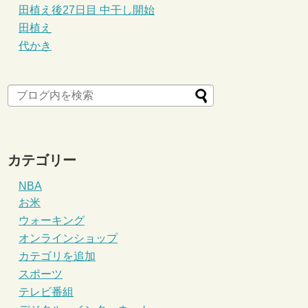
田植え後27日目 中干し開始
田植え
代かき
カテゴリー
NBA
お米
ウォーキング
オンラインショップ
カテゴリを追加
スポーツ
テレビ番組