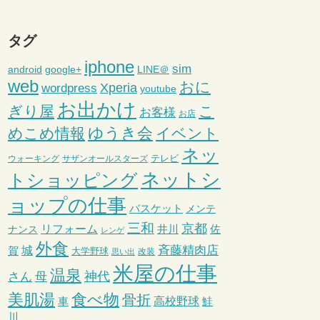
タグ
iphone
sim
android
google+
LINE＠
web
おに
wordpress
Xperia
youtube
お出かけ
ぎり屋
こ
お客様
お店
ゆうき会
めこめ情報
イベント
ネッ
テレビ
ウォーキング
サザンオールスターズ
ネットシ
トショッピング
ョップの仕事
バスケット
メンテ
三和
京都
リフォーム
井川
ナンス
佐
レンゲ
外食
斉藤精肉店
城
賀
大学野球
改装
思い出
米屋の仕事
温泉
さん
母
神代
美肌湯
食べ物
骨折
車
高校野球
鮭
川