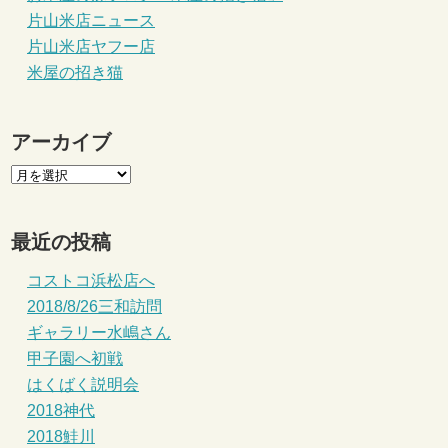
片山米店ニュース
片山米店ヤフー店
米屋の招き猫
アーカイブ
最近の投稿
コストコ浜松店へ
2018/8/26三和訪問
ギャラリー水嶋さん
甲子園へ初戦
はくばく説明会
2018神代
2018鮭川