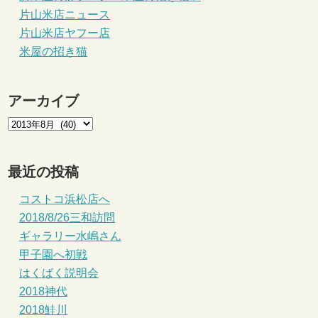
片山米店ニュース
片山米店ヤフー店
米屋の招き猫
アーカイブ
最近の投稿
コストコ浜松店へ
2018/8/26三和訪問
ギャラリー水嶋さん
甲子園へ初戦
はくばく説明会
2018神代
2018鮭川