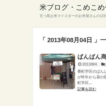
米ブログ・こめこめ
五つ星お米マイスターのお米屋さんの1日f
「 2013年08月04日 」
ばんばん
2013/8/4
番町学区のばん
が昨年から昼の
町学区...
記事を読む