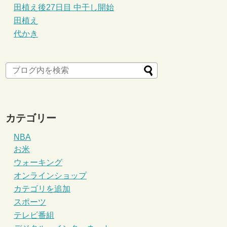
田植え後27日目 中干し開始
田植え
代かき
カテゴリー
NBA
お米
ウォーキング
オンラインショップ
カテゴリを追加
スポーツ
テレビ番組