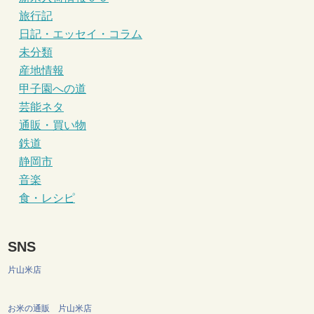
旅行記
日記・エッセイ・コラム
未分類
産地情報
甲子園への道
芸能ネタ
通販・買い物
鉄道
静岡市
音楽
食・レシピ
SNS
片山米店
お米の通販 片山米店