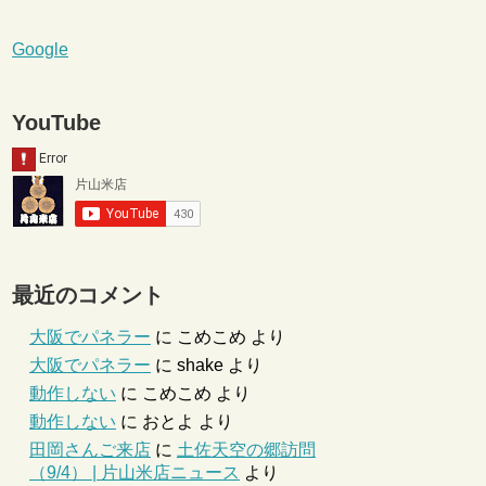
Google
YouTube
最近のコメント
大阪でパネラー
に
こめこめ
より
大阪でパネラー
に
shake
より
動作しない
に
こめこめ
より
動作しない
に
おとよ
より
田岡さんご来店
に
土佐天空の郷訪問
（9/4） | 片山米店ニュース
より