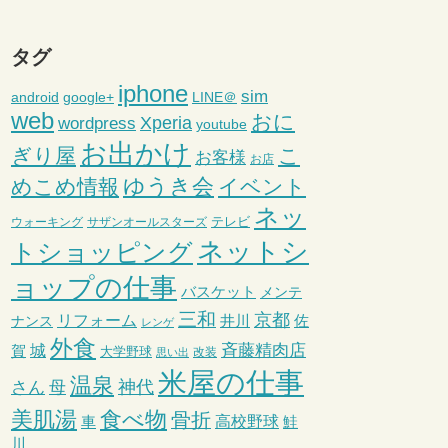
タグ
iphone
sim
android
google+
LINE＠
web
おに
wordpress
Xperia
youtube
お出かけ
ぎり屋
こ
お客様
お店
ゆうき会
めこめ情報
イベント
ネッ
テレビ
ウォーキング
サザンオールスターズ
ネットシ
トショッピング
ョップの仕事
バスケット
メンテ
三和
京都
リフォーム
井川
ナンス
佐
レンゲ
外食
斉藤精肉店
城
賀
大学野球
改装
思い出
米屋の仕事
温泉
さん
母
神代
美肌湯
食べ物
骨折
車
高校野球
鮭
川