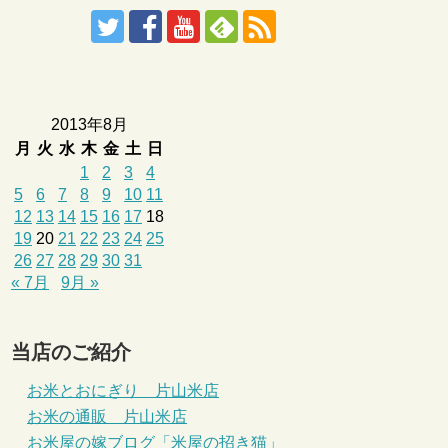
2013年8月
月
火
水
木
金
土
日
1
2
3
4
5
6
7
8
9
10
11
12
13
14
15
16
17
18
19
20
21
22
23
24
25
26
27
28
29
30
31
« 7月
9月 »
当店のご紹介
お米とおにぎり 片山米店
お米の通販 片山米店
お米屋の嫁ブログ「米屋の招き猫」