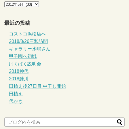
最近の投稿
コストコ浜松店へ
2018/8/26三和訪問
ギャラリー水嶋さん
甲子園へ初戦
はくばく説明会
2018神代
2018鮭川
田植え後27日目 中干し開始
田植え
代かき