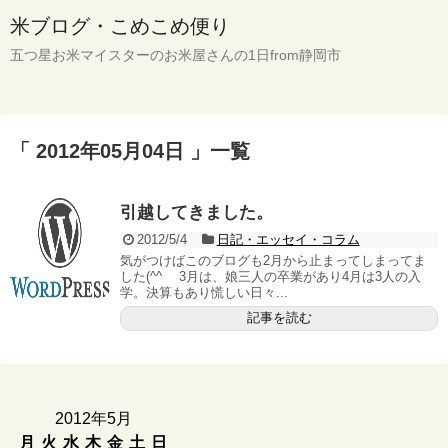
米ブログ・こめこめ便り
五つ星お米マイスターのお米屋さんの1日from静岡市
「 2012年05月04日 」一覧
引越してきました。
2012/5/4
日記・エッセイ・コラム
気がつけばこのブログも2月から止まってしまってま
した(^^ゞ 3月は、娘三人の卒業があり4月は3人の入
学。決算もあり慌しい日々...
記事を読む
2012年5月
月
火
水
木
金
土
日