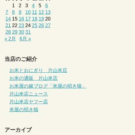
1
2
3
4
5
6
7
8
9
10
11
12
13
14
15
16
17
18
19
20
21
22
23
24
25
26
27
28
29
30
31
« 2月
6月 »
当店のご紹介
お米とおにぎり 片山米店
お米の通販 片山米店
お米屋の嫁ブログ「米屋の招き猫」
片山米店ニュース
片山米店ヤフー店
米屋の招き猫
アーカイブ