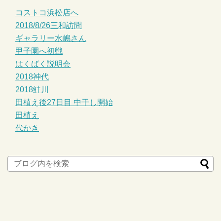
コストコ浜松店へ
2018/8/26三和訪問
ギャラリー水嶋さん
甲子園へ初戦
はくばく説明会
2018神代
2018鮭川
田植え後27日目 中干し開始
田植え
代かき