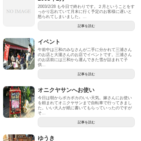
2003/2/28 も今日で終わりです。２月ということをす
っかり忘れていて月末に行く予定のお客様に遅いと
怒られてしまいました。...
記事を読む
イベント
午前中は三和のみなさんが二手に分かれて三浦さん
のお店と大瀧さんのお店でイベントです。三浦さん
のお店前には三和から運んできた雪が詰まれて子
供...
記事を読む
オニクヤサンへお使い
今日は朝からポカポカのいい天気。嫁さんにお使い
を頼まれてオニクヤサンまで自転車で行ってきまし
た。いい大人が紙に書いてもらっていったのですが
そ...
記事を読む
ゆうき