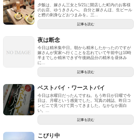
夕飯は、嫁さん三女と5/21に開店した町内のお客様
のお店、ゆうきさんへ。 自分と嫁さんほ、生ビール
と鰹の刺身などおつまみを。三...
記事を読む
夜は断念
今日は精米集中日。朝から精米したかったのですが
嫁さんが実家へ行くことを忘れていて午前中は10時
半までしか精米できず午後納品分の精米を昼休み
に...
記事を読む
ベストバイ・ワーストバイ
今日は水曜日だったんですね。もう昨日が日曜で今
日は、月曜という感覚でした。写真の雑誌、昨日コ
ンビニで見つけて買ってきました。なかなか面白
い。...
記事を読む
こびり中