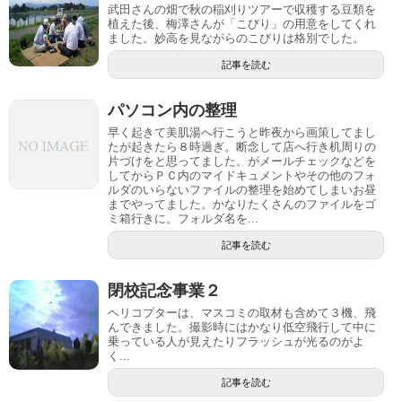
武田さんの畑で秋の稲刈りツアーで収穫する豆類を
植えた後、梅澤さんが「こびり」の用意をしてくれ
ました。妙高を見ながらのこびりは格別でした。
記事を読む
パソコン内の整理
早く起きて美肌湯へ行こうと昨夜から画策してまし
たが起きたら８時過ぎ。断念して店へ行き机周りの
片づけをと思ってました。がメールチェックなどを
してからＰＣ内のマイドキュメントやその他のフォ
ルダのいらないファイルの整理を始めてしまいお昼
までやってました。かなりたくさんのファイルをゴ
ミ箱行きに。フォルダ名を...
記事を読む
閉校記念事業２
ヘリコプターは、マスコミの取材も含めて３機、飛
んできました。撮影時にはかなり低空飛行して中に
乗っている人が見えたりフラッシュが光るのがよ
く...
記事を読む