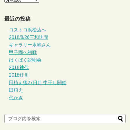
最近の投稿
コストコ浜松店へ
2018/8/26三和訪問
ギャラリー水嶋さん
甲子園へ初戦
はくばく説明会
2018神代
2018鮭川
田植え後27日目 中干し開始
田植え
代かき