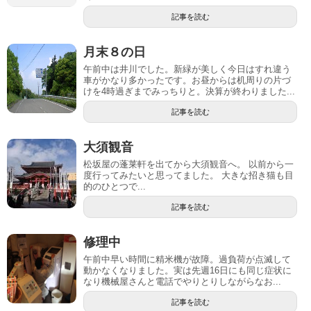
記事を読む
月末８の日
午前中は井川でした。新緑が美しく今日はすれ違う
車がかなり多かったです。お昼からは机周りの片づ
けを4時過ぎまでみっちりと。決算が終わりました...
記事を読む
大須観音
松坂屋の蓬莱軒を出てから大須観音へ。 以前から一
度行ってみたいと思ってました。 大きな招き猫も目
的のひとつで...
記事を読む
修理中
午前中早い時間に精米機が故障。過負荷が点滅して
動かなくなりました。実は先週16日にも同じ症状に
なり機械屋さんと電話でやりとりしながらなお...
記事を読む