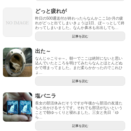
どっと疲れが
昨日の500通送付が終わったらなんかここ1か月の疲
れがどっと出てしまいきょうは1日、ぼ～っとして終
わってしまいました。なんか鼻水も出出してち...
記事を読む
出た～
なんじゃこりゃ～。朝一でここは絶対にないと思い
込んでいたところを明けてみたらなんとほとんどぬ
かで埋まってました。まだ柔らかかったのでこれひ
ょ...
記事を読む
塩バニラ
長女の部活休みだそうですが午後から部活の友達た
ちと出かけるそうです。それでも部活がないという
ことで朝ゆっくりと寝れました。三女と先日「ゆ
ら...
記事を読む