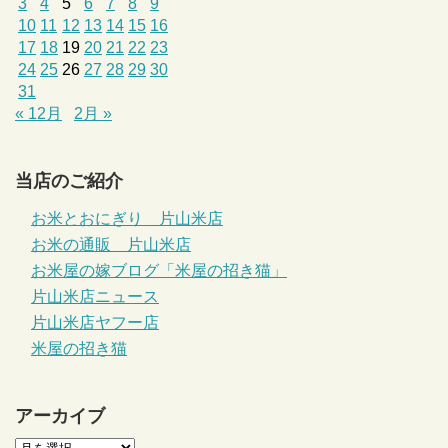
3
4
5
6
7
8
9
10
11
12
13
14
15
16
17
18
19
20
21
22
23
24
25
26
27
28
29
30
31
« 12月
2月 »
当店のご紹介
お米とおにぎり 片山米店
お米の通販 片山米店
お米屋の嫁ブログ「米屋の招き猫」
片山米店ニュース
片山米店ヤフー店
米屋の招き猫
アーカイブ