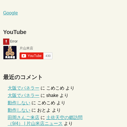
Google
YouTube
最近のコメント
大阪でパネラー
に
こめこめ
より
大阪でパネラー
に
shake
より
動作しない
に
こめこめ
より
動作しない
に
おとよ
より
田岡さんご来店
に
土佐天空の郷訪問
（9/4） | 片山米店ニュース
より