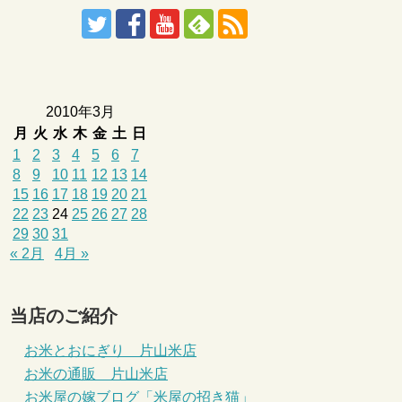
2010年3月
月
火
水
木
金
土
日
1
2
3
4
5
6
7
8
9
10
11
12
13
14
15
16
17
18
19
20
21
22
23
24
25
26
27
28
29
30
31
« 2月
4月 »
当店のご紹介
お米とおにぎり 片山米店
お米の通販 片山米店
お米屋の嫁ブログ「米屋の招き猫」