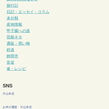
旅行記
日記・エッセイ・コラム
未分類
産地情報
甲子園への道
芸能ネタ
通販・買い物
鉄道
静岡市
音楽
食・レシピ
SNS
片山米店
お米の通販 片山米店