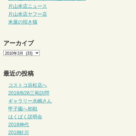
片山米店ニュース
片山米店ヤフー店
米屋の招き猫
アーカイブ
最近の投稿
コストコ浜松店へ
2018/8/26三和訪問
ギャラリー水嶋さん
甲子園へ初戦
はくばく説明会
2018神代
2018鮭川