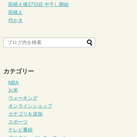
田植え後27日目 中干し開始
田植え
代かき
カテゴリー
NBA
お米
ウォーキング
オンラインショップ
カテゴリを追加
スポーツ
テレビ番組