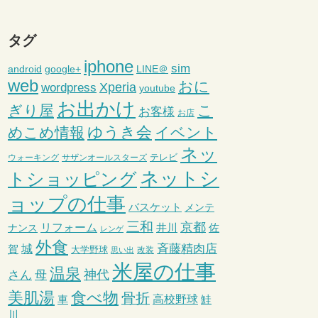
タグ
iphone
sim
android
google+
LINE＠
web
おに
wordpress
Xperia
youtube
お出かけ
ぎり屋
こ
お客様
お店
ゆうき会
めこめ情報
イベント
ネッ
テレビ
ウォーキング
サザンオールスターズ
ネットシ
トショッピング
ョップの仕事
バスケット
メンテ
三和
京都
リフォーム
井川
ナンス
佐
レンゲ
外食
斉藤精肉店
城
賀
大学野球
改装
思い出
米屋の仕事
温泉
さん
母
神代
美肌湯
食べ物
骨折
車
高校野球
鮭
川