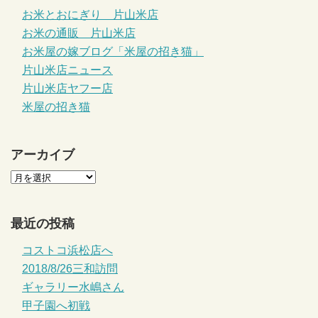
お米とおにぎり 片山米店
お米の通販 片山米店
お米屋の嫁ブログ「米屋の招き猫」
片山米店ニュース
片山米店ヤフー店
米屋の招き猫
アーカイブ
最近の投稿
コストコ浜松店へ
2018/8/26三和訪問
ギャラリー水嶋さん
甲子園へ初戦