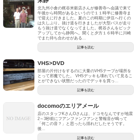
来静
北九州小倉の梶谷米穀店さんが修善寺へ会議で来て
午後から時間があるというので１１時半に修善寺ま
で迎えに行きました。夏のこの時期に伊豆へ行くの
は久しぶり。抜け道を行きましたが大型バスが走り
もう抜け道でなくなってました。梶谷さんをピック
アップしてから静岡へ。聞くと夕方１６時半に川崎
でまた待ち合わせがある...
記事を読む
VHS>DVD
部屋の片付けをするのに大量のVHSテープが場所を
とって邪魔でした。 VHSデッキも壊れていて見るこ
とができない状態だったのでデッキを買っ...
記事を読む
docomoのエリアメール
店のスタッフKさんOさんは、ドコモなんですが地震
2～3秒前にフアンファンフアンと警報音が鳴って
「何この音？」と思ったら揺れだしたそうです。
後...
記事を読む