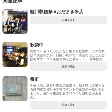
関連記事
鮭川収穫祭atおだまき米店
記事を読む
歓談中
総勢３８名（だったかな）集まり歓談中。この写真
は２次会ですが二日酔い気味で１次会ではほとんど
飲めずウーロン茶何倍飲んだ事か・・。 幹事団の...
記事を読む
番町
今夜は地元連合町内会の夏祭り。朝８時に会場とな
る静岡市立番町小学校でテントの設営の手伝いをし
ました。昼から東京四谷で花キラリ説明会がある
の...
記事を読む