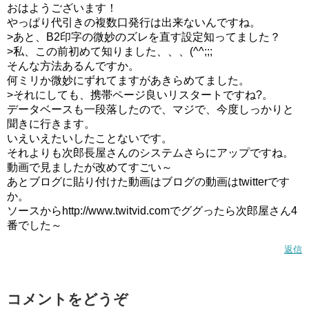
おはようございます！
やっぱり代引きの複数口発行は出来ないんですね。
>あと、B2印字の微妙のズレを直す設定知ってました？
>私、この前初めて知りました、、、(^^;;;
そんな方法あるんですか。
何ミリか微妙にずれてますがあきらめてました。
>それにしても、携帯ページ良いリスタートですね?。
データベースも一段落したので、マジで、今度しっかりと
聞きに行きます。
いえいえたいしたことないです。
それよりも次郎長屋さんのシステムさらにアップですね。
動画で見ましたが改めてすごい～
あとブログに貼り付けた動画はブログの動画はtwitterです
か。
ソースからhttp://www.twitvid.comでググったら次郎屋さん4
番でした～
返信
コメントをどうぞ