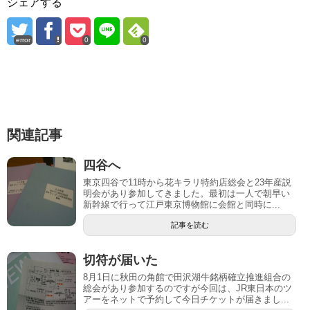
シェアする
error
0
0
関連記事
四谷へ
東京四谷で11時から花キラリ特約店総会と23年産説
明会があり参加してきました。最初は一人で朝早い
新幹線で行って江戸東京博物館に会館と同時に...
記事を読む
切符が届いた
8月1日に秋田の角館で田沢湖牛銘柄確立推進組合の
総会があり参加するのですが今回は、JR東日本のツ
アーをネットで予約して今日チケットが届きまし...