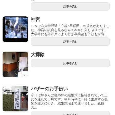
記事を読む
神宮
ＣＳで六大学野球「立教×早稲田」の放送がありまし
た。神宮の試合を見るなんて本当に久しぶりです。
大学時代も外野席によく行き卒業後も子どもが出...
記事を読む
大掃除
記事を読む
バザーのお手伝い
今日は嫁さんは従姉妹の結婚式に招待されていて三
女を連れて出席です。朝８時半に一緒に主席する義
姉を迎えに行き、結婚式場まで送りました。親戚
の...
記事を読む