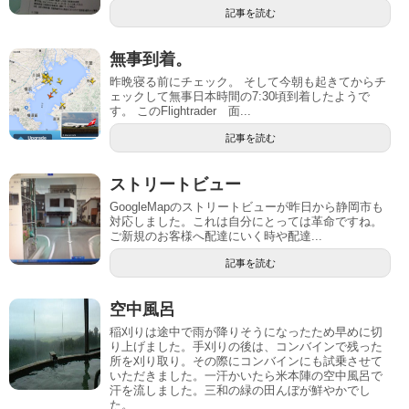
記事を読む
無事到着。
昨晩寝る前にチェック。 そして今朝も起きてからチ
ェックして無事日本時間の7:30頃到着したようで
す。 このFlightrader 面...
記事を読む
ストリートビュー
GoogleMapのストリートビューが昨日から静岡市も
対応しました。これは自分にとっては革命ですね。
ご新規のお客様へ配達にいく時や配達...
記事を読む
空中風呂
稲刈りは途中で雨が降りそうになったため早めに切
り上げました。手刈りの後は、コンバインで残った
所を刈り取り。その際にコンバインにも試乗させて
いただきました。一汗かいたら米本陣の空中風呂で
汗を流しました。三和の緑の田んぼが鮮やかでし
た。