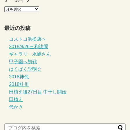
最近の投稿
コストコ浜松店へ
2018/8/26三和訪問
ギャラリー水嶋さん
甲子園へ初戦
はくばく説明会
2018神代
2018鮭川
田植え後27日目 中干し開始
田植え
代かき