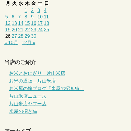
月
火
水
木
金
土
日
1
2
3
4
5
6
7
8
9
10
11
12
13
14
15
16
17
18
19
20
21
22
23
24
25
26
27
28
29
30
« 10月
12月 »
当店のご紹介
お米とおにぎり 片山米店
お米の通販 片山米店
お米屋の嫁ブログ「米屋の招き猫」
片山米店ニュース
片山米店ヤフー店
米屋の招き猫
アーカイブ