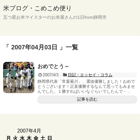
米ブログ・こめこめ便り
五つ星お米マイスターのお米屋さんの1日from静岡市
「 2007年04月03日 」一覧
おめでとう～
2007/4/3
日記・エッセイ・コラム
静岡県代表「常葉菊川」、選抜優勝しました！おめで
とうございます！正直優勝するなんて思ってもみませ
んでした。１勝すればいいなぐらいでしたんで・...
記事を読む
2007年4月
月
火
水
木
金
土
日