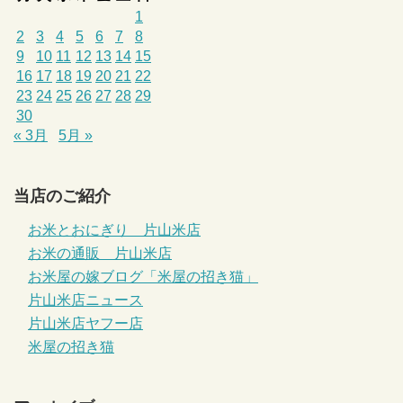
1
2
3
4
5
6
7
8
9
10
11
12
13
14
15
16
17
18
19
20
21
22
23
24
25
26
27
28
29
30
« 3月
5月 »
当店のご紹介
お米とおにぎり 片山米店
お米の通販 片山米店
お米屋の嫁ブログ「米屋の招き猫」
片山米店ニュース
片山米店ヤフー店
米屋の招き猫