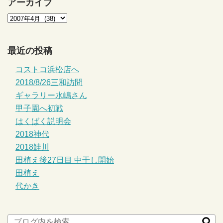
アーカイブ
最近の投稿
コストコ浜松店へ
2018/8/26三和訪問
ギャラリー水嶋さん
甲子園へ初戦
はくばく説明会
2018神代
2018鮭川
田植え後27日目 中干し開始
田植え
代かき