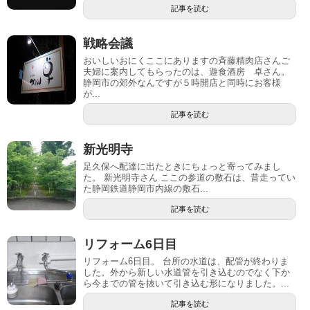
記事を読む
戦略会議
おいしいおにくここにありますの斉藤精肉店さんご
夫婦に案内してもらったのは、遊食酒房 卓さん。
静岡市の郊外なんですが５時開店と同時にお客様
が...
記事を読む
新光明寺
足久保へ配達に出たときにちょっと寄ってみまし
た。 新光明寺さん ここの参道の敷石は、昔走ってい
た静岡鉄道静岡市内線の敷石...
記事を読む
リフォーム6日目
リフォーム6日目。 台所の水道は、配管が終わりま
した。外から新しい水道管を引き込むのでなく下か
ら今までの管を抜いて引き込む形になりました。...
記事を読む