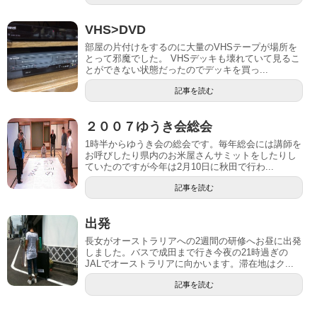
VHS>DVD
部屋の片付けをするのに大量のVHSテープが場所を
とって邪魔でした。 VHSデッキも壊れていて見るこ
とができない状態だったのでデッキを買っ...
記事を読む
２００７ゆうき会総会
1時半からゆうき会の総会です。毎年総会には講師を
お呼びしたり県内のお米屋さんサミットをしたりし
ていたのですが今年は2月10日に秋田で行わ...
記事を読む
出発
長女がオーストラリアへの2週間の研修へお昼に出発
しました。バスで成田まで行き今夜の21時過ぎの
JALでオーストラリアに向かいます。滞在地はク...
記事を読む