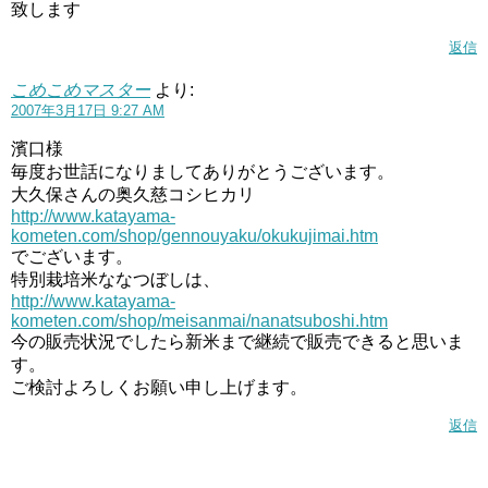
致します
返信
こめこめマスター
より:
2007年3月17日 9:27 AM
濱口様
毎度お世話になりましてありがとうございます。
大久保さんの奥久慈コシヒカリ
http://www.katayama-
kometen.com/shop/gennouyaku/okukujimai.htm
でございます。
特別栽培米ななつぼしは、
http://www.katayama-
kometen.com/shop/meisanmai/nanatsuboshi.htm
今の販売状況でしたら新米まで継続で販売できると思いま
す。
ご検討よろしくお願い申し上げます。
返信