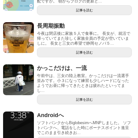
配ですが。 朝からブログの更新と...
記事を読む
長周期振動
今夜は閉店後に家族５人で食事に。 長女が、就活で
帰っていてまた珍しく家族全員の予定が空いていま
しに。 長女と三女の希望で静岡セノバ５...
記事を読む
かっこだけは、一流
午前中は、三女の陸上教室。かっこだけは一流選手
並みです。小３になって練習も少しハードになった
ようでお昼に帰ってきたときは疲れたといってま
し...
記事を読む
Androidへ
ソフトバンクからBiglobesimへMNPしました。 ソフ
トバンクへ、電話をした時にボーナスポイント進呈
でこのまま引き続きお...